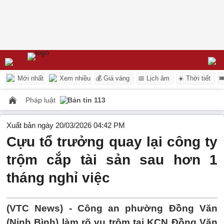
Mới nhất
Xem nhiều
💰 Giá vàng
📅 Lịch âm
☀️ Thời tiết

Pháp luật
Bản tin 113
Xuất bản ngày 20/03/2026 04:42 PM
Cựu tổ trưởng quay lại công ty
trộm cắp tài sản sau hơn 1
tháng nghỉ việc
(VTC News) -
Công an phường Đồng Văn
(Ninh Bình) làm rõ vụ trộm tại KCN Đồng Văn