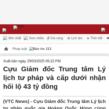
Mới nhất
Xem nhiều
💰 Giá vàng
📅 Lịch âm
☀️ Thời tiết

Pháp luật
Bản tin 113
Xuất bản ngày 29/03/2025 05:22 PM
Cựu Giám đốc Trung tâm Lý
lịch tư pháp và cấp dưới nhận
hối lộ 43 tỷ đồng
(VTC News) -
Cựu Giám đốc Trung tâm Lý lịch
tư pháp quốc gia Hoàng Quốc Hùng cùng