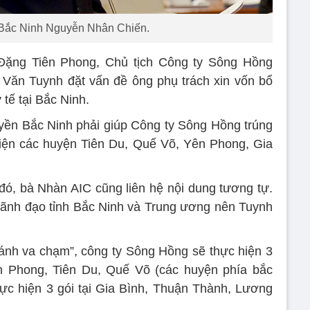
 Bắc Ninh Nguyễn Nhân Chiến.
Đặng Tiên Phong, Chủ tịch Công ty Sông Hồng
 Văn Tuynh đặt vấn đề ông phụ trách xin vốn bổ
 tế tại Bắc Ninh.
quyền Bắc Ninh phải giúp Công ty Sông Hồng trúng
h viện các huyện Tiên Du, Quế Võ, Yên Phong, Gia
ó, bà Nhàn AIC cũng liên hệ nội dung tương tự.
lãnh đạo tỉnh Bắc Ninh và Trung ương nên Tuynh
ránh va chạm”, công ty Sông Hồng sẽ thực hiện 3
ên Phong, Tiên Du, Quế Võ (các huyện phía bắc
ực hiện 3 gói tại Gia Bình, Thuận Thành, Lương