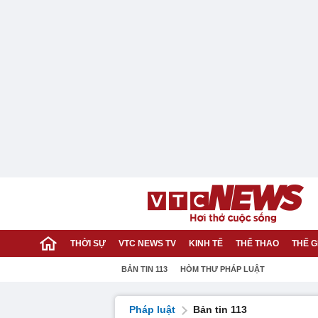
THỜI SỰ
VTC NEWS TV
KINH TẾ
THỂ THAO
THẾ G
BẢN TIN 113
HÒM THƯ PHÁP LUẬT
Pháp luật
Bản tin 113