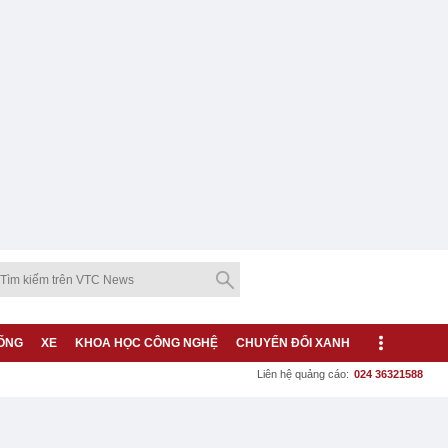
ỐNG
XE
KHOA HỌC CÔNG NGHỆ
CHUYỂN ĐỔI XANH
Liên hệ quảng cáo:
024 36321588