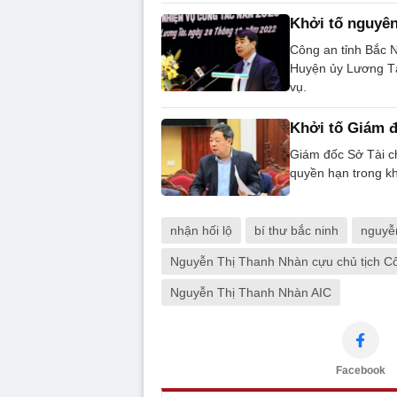
Khởi tố nguyên
Công an tỉnh Bắc N
Huyện ủy Lương Tài
vụ.
Khởi tố Giám đ
Giám đốc Sở Tài ch
quyền hạn trong khi
nhận hối lộ
bí thư bắc ninh
nguyễ
Nguyễn Thị Thanh Nhàn cựu chủ tịch Cô
Nguyễn Thị Thanh Nhàn AIC
Facebook