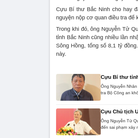
Cựu Bí thư Bắc Ninh cho hay đã 
nguyện nộp cơ quan điều tra để 
Trong khi đó, ông Nguyễn Tử Quỳ
tỉnh Bắc Ninh cũng nhiều lần nh
Sông Hồng, tổng số 8,1 tỷ đồng.
này.
Cựu Bí thư tỉn
Ông Nguyễn Nhân C
tra Bộ Công an khở
Cựu Chủ tịch 
Ông Nguyễn Tử Quỳ
đến sai phạm xảy ra