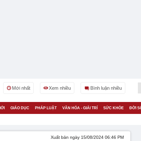
Mới nhất
Xem nhiều
Bình luận nhiều
IỚI
GIÁO DỤC
PHÁP LUẬT
VĂN HÓA - GIẢI TRÍ
SỨC KHỎE
ĐỜI S
Xuất bản ngày 15/08/2024 06:46 PM