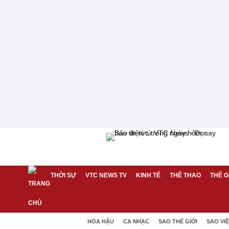
THỜI SỰ
VTC NEWS TV
KINH TẾ
THỂ THAO
THẾ G
HOA HẬU
CA NHẠC
SAO THẾ GIỚI
SAO VI