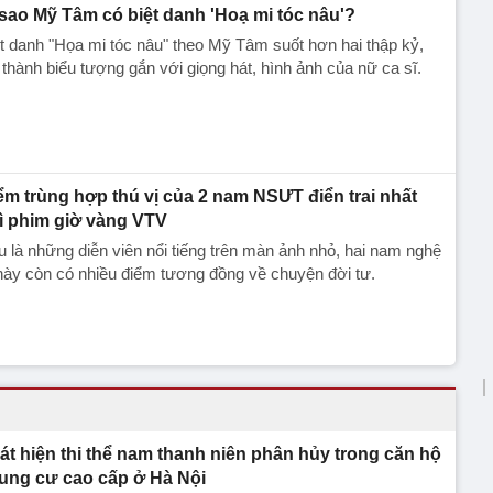
 sao Mỹ Tâm có biệt danh 'Hoạ mi tóc nâu'?
t danh "Họa mi tóc nâu" theo Mỹ Tâm suốt hơn hai thập kỷ,
 thành biểu tượng gắn với giọng hát, hình ảnh của nữ ca sĩ.
ểm trùng hợp thú vị của 2 nam NSƯT điển trai nhất
ì phim giờ vàng VTV
 là những diễn viên nổi tiếng trên màn ảnh nhỏ, hai nam nghệ
này còn có nhiều điểm tương đồng về chuyện đời tư.
át hiện thi thể nam thanh niên phân hủy trong căn hộ
ung cư cao cấp ở Hà Nội