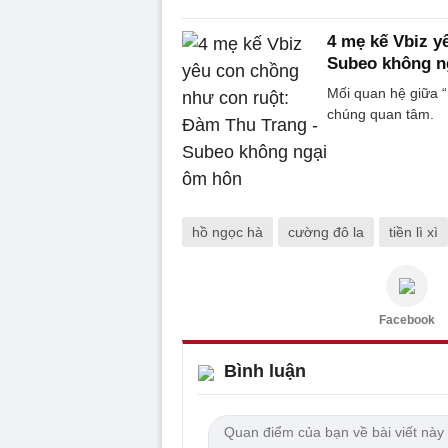
4 mẹ kế Vbiz y
Subeo không n
Mối quan hệ giữa “
chúng quan tâm.
hồ ngọc hà
cường đô la
tiền lì xì
Facebook
Bình luận