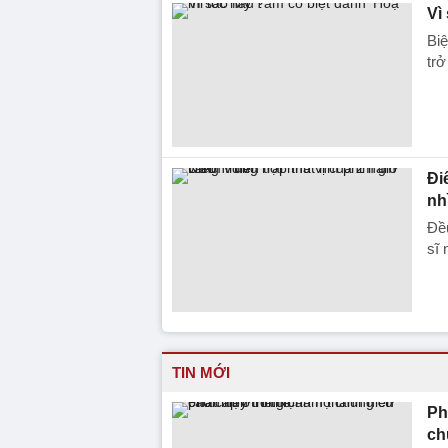
Vì
Biệ
trở
Đi
nh
Đều
sĩ 
TIN MỚI
Ph
ch