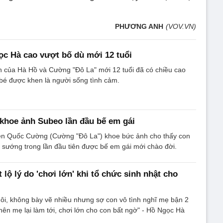
PHƯƠNG ANH
(VOV.VN)
ọc Hà cao vượt bố dù mới 12 tuổi
ớn của Hà Hồ và Cường "Đô La" mới 12 tuổi đã có chiều cao
bé được khen là người sống tình cảm.
khoe ảnh Subeo lần đầu bế em gái
n Quốc Cường (Cường "Đô La") khoe bức ảnh cho thấy con
ui sướng trong lần đầu tiên được bế em gái mới chào đời.
 lộ lý do 'chơi lớn' khi tổ chức sinh nhật cho
thôi, không bày vẽ nhiều nhưng sợ con vô tình nghĩ mẹ bận 2
ên mẹ lại làm tới, chơi lớn cho con bất ngờ" - Hồ Ngọc Hà