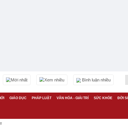
Mới nhất
Xem nhiều
Bình luận nhiều
IỚI
GIÁO DỤC
PHÁP LUẬT
VĂN HÓA - GIẢI TRÍ
SỨC KHỎE
ĐỜI S
ỆT