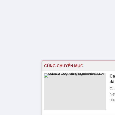
CÙNG CHUYÊN MỤC
Ca
dầ
Ca 
New
nh