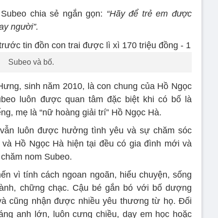
Subeo chia sẻ ngắn gọn:
“Hãy để trẻ em được
ay người”.
Subeo và bố.
Hưng, sinh năm 2010, là con chung của Hồ Ngọc
eo luôn được quan tâm đặc biệt khi có bố là
g, mẹ là “nữ hoàng giải trí” Hồ Ngọc Hà.
vẫn luôn được hưởng tình yêu và sự chăm sóc
và Hồ Ngọc Hà hiện tại đều có gia đình mới và
, chăm nom Subeo.
ến vì tính cách ngoan ngoãn, hiểu chuyện, sống
thành, chững chạc. Cậu bé gắn bó với bố dượng
à cũng nhận được nhiều yêu thương từ họ. Đối
dáng anh lớn, luôn cưng chiều, dạy em học hoặc