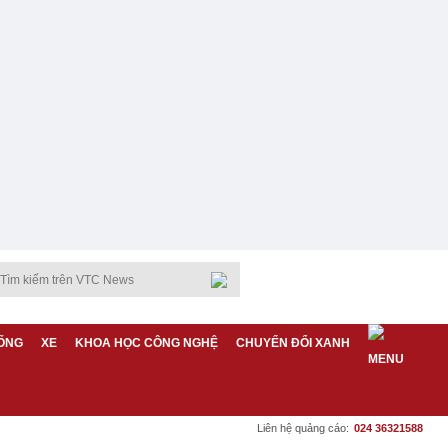
ỐNG
XE
KHOA HỌC CÔNG NGHỆ
CHUYỂN ĐỔI XANH
Liên hệ quảng cáo:
024 36321588