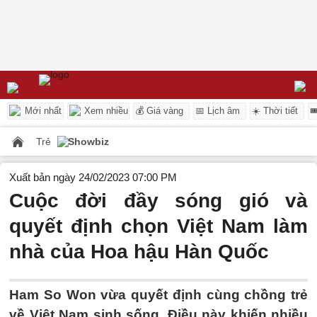
Mới nhất
Xem nhiều
💰 Giá vàng
📅 Lịch âm
☀️ Thời tiết

Trẻ
Showbiz
Xuất bản ngày 24/02/2023 07:00 PM
Cuộc đời đầy sóng gió và
quyết định chọn Việt Nam làm
nhà của Hoa hậu Hàn Quốc
Ham So Won vừa quyết định cùng chồng trẻ
về Việt Nam sinh sống. Điều này khiến nhiều