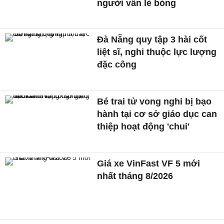
người vẫn lẻ bóng
Đà Nẵng quy tập 3 hài cốt
liệt sĩ, nghi thuộc lực lượng
đặc công
Bé trai tử vong nghi bị bạo
hành tại cơ sở giáo dục can
thiệp hoạt động 'chui'
Giá xe VinFast VF 5 mới
nhất tháng 8/2026