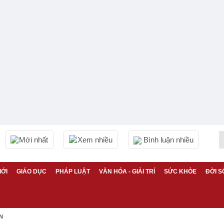
Mới nhất
Xem nhiều
Bình luận nhiều
IỚI
GIÁO DỤC
PHÁP LUẬT
VĂN HÓA - GIẢI TRÍ
SỨC KHỎE
ĐỜI S
N