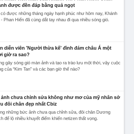
ành được đền đáp bằng quả ngọt
 có được những tháng ngày hạnh phúc như hôm nay, Khánh
 - Phan Hiển đã cùng dắt tay nhau đi qua nhiều sóng gió.
n diễn viên 'Người thừa kế' đình đám châu Á một
ời giờ ra sao?
g gây sóng gió màn ảnh và tạo ra trào lưu một thời, vậy cuộc
g của “Kim Tan” và các bạn giờ thế nào?
 ảnh chưa chỉnh sửa không như mơ của mỹ nhân sở
u đôi chân đẹp nhất Cbiz
ong những bức ảnh chưa qua chỉnh sửa, đôi chân Dương
h để lộ nhiều khuyết điểm khiến netizen thất vọng.