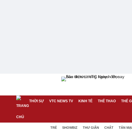
THỜI SỰ
VTC NEWS TV
KINH TẾ
THỂ THAO
THẾ G
TRẺ
SHOWBIZ
THƯ GIÃN
CHẤT
TẢN MẠ