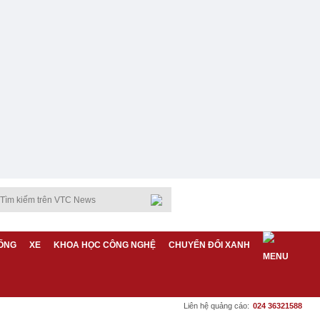
ỐNG
XE
KHOA HỌC CÔNG NGHỆ
CHUYỂN ĐỔI XANH
Liên hệ quảng cáo:
024 36321588