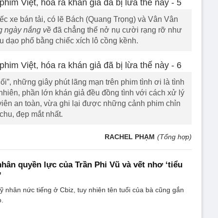
ếc xe bán tải, có lẽ Bách (Quang Trọng) và Vân Vân
 ngày nắng về
đã chẳng thể nở nụ cười rạng rỡ như
u dạo phố bằng chiếc xích lô cồng kềnh.
ối”, những giây phút lãng mạn trên phim tình ơi là tình
nhiên, phần lớn khán giả đều đồng tình với cách xử lý
viên an toàn, vừa ghi lại được những cảnh phim chỉn
chu, đẹp mắt nhất.
RACHEL PHẠM
(Tổng hợp)
ân quyền lực của Trần Phi Vũ và vết nhơ ‘tiểu
’
ỹ nhân nức tiếng ở Cbiz, tuy nhiên tên tuổi của bà cũng gắn
o.