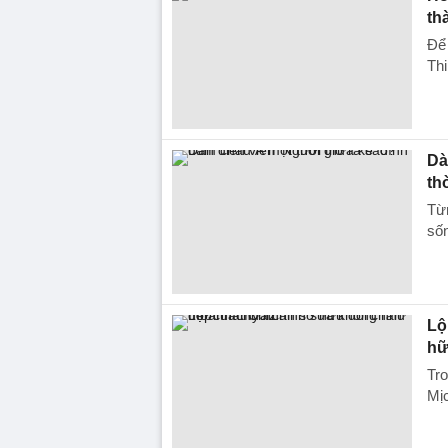
th
Để
Thi
Dà
th
Từn
sốn
Lộ
hữ
Tr
Mịc