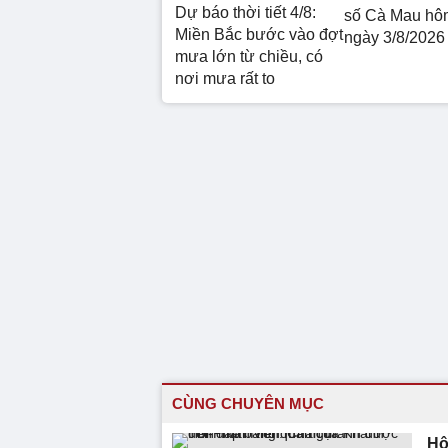
Dự báo thời tiết 4/8:
số Cà Mau hô
Miền Bắc bước vào đợt
ngày 3/8/2026
mưa lớn từ chiều, có
nơi mưa rất to
CÙNG CHUYÊN MỤC
Hô