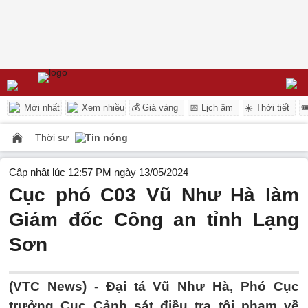
Mới nhất
Xem nhiều
💰 Giá vàng
📅 Lịch âm
☀️ Thời tiết

Thời sự
Tin nóng
Cập nhật lúc 12:57 PM ngày 13/05/2024
Cục phó C03 Vũ Như Hà làm
Giám đốc Công an tỉnh Lạng
Sơn
(VTC News) -
Đại tá Vũ Như Hà, Phó Cục
trưởng Cục Cảnh sát điều tra tội phạm về