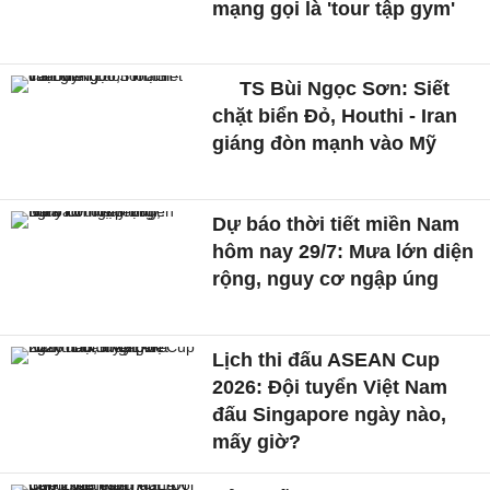
mạng gọi là 'tour tập gym'
TS Bùi Ngọc Sơn: Siết
chặt biển Đỏ, Houthi - Iran
giáng đòn mạnh vào Mỹ
Dự báo thời tiết miền Nam
hôm nay 29/7: Mưa lớn diện
rộng, nguy cơ ngập úng
Lịch thi đấu ASEAN Cup
2026: Đội tuyển Việt Nam
đấu Singapore ngày nào,
mấy giờ?