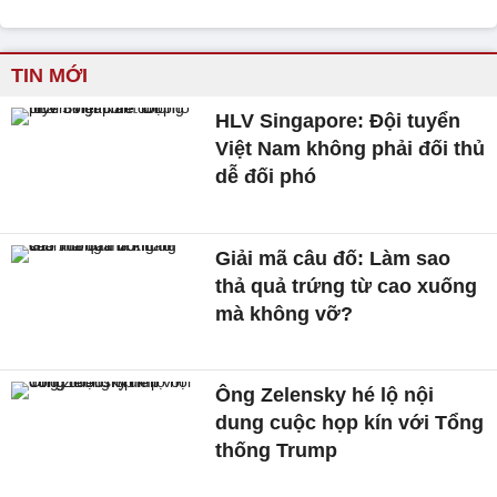
TIN MỚI
HLV Singapore: Đội tuyển
Việt Nam không phải đối thủ
dễ đối phó
Giải mã câu đố: Làm sao
thả quả trứng từ cao xuống
mà không vỡ?
Ông Zelensky hé lộ nội
dung cuộc họp kín với Tổng
thống Trump