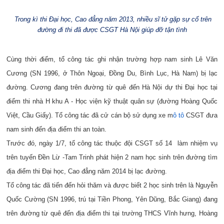
Trong kì thi Đại học, Cao đẳng năm 2013, nhiều sĩ tử gặp sự cố trên
đường đi thi đã được CSGT Hà Nội giúp đỡ tận tình
Cùng thời điểm, tổ công tác ghi nhận trường hợp nam sinh Lê Văn
Cương (SN 1996, ở Thôn Ngoại, Đồng Du, Bình Lục, Hà Nam) bị lạc
đường. Cương đang trên đường từ quê đến Hà Nội dự thi Đại học tại
điểm thi nhà H khu A - Học viện kỹ thuật quân sự (đường Hoàng Quốc
Việt, Cầu Giấy). Tổ công tác đã cử cán bộ sử dụng xe m
ô tô
CSGT đưa
nam sinh đến địa điểm thi an toàn.
Trước đó, ngày 1/7, tổ công tác thuộc đội CSGT số 14 làm nhiệm vụ
trên tuyến Đền Lừ -Tam Trinh phát hiện 2 nam học sinh trên đường tìm
địa điểm thi Đại học, Cao đẳng năm 2014 bị lạc đường.
Tổ công tác đã tiến đến hỏi thăm và được biết 2 học sinh trên là Nguyễn
Quốc Cường (SN 1996, trú tại Tiền Phong, Yên Dũng, Bắc Giang) đang
trên đường từ quê đến địa điểm thi tại trường THCS Vĩnh hưng, Hoàng