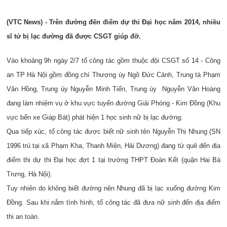
(VTC News) - Trên đường đến điểm dự thi Đại học năm 2014, nhiều
sĩ tử bị lạc đường đã được CSGT giúp đỡ.
Vào khoảng 9h ngày 2/7 tổ công tác gồm thuộc đội CSGT số 14 - Công
an TP Hà Nội gồm đồng chí Thượng úy Ngô Đức Cảnh, Trung tá Phạm
Văn Hồng, Trung úy Nguyễn Minh Tiến, Trung úy Nguyễn Văn Hoàng
đang làm nhiệm vụ ở khu vực tuyến đường Giải Phóng - Kim Đồng (Khu
vực bến xe Giáp Bát) phát hiện 1 học sinh nữ bị lạc đường.
Qua tiếp xúc, tổ công tác được biết nữ sinh tên Nguyễn Thị Nhung (SN
1996 trú tại xã Phạm Kha, Thanh Miện, Hải Dương) đang từ quê đến địa
điểm thi dự thi Đại học đợt 1 tại trường THPT Đoàn Kết (quận Hai Bà
Trưng, Hà Nội).
Tuy nhiên do không biết đường nên Nhung đã bị lạc xuống đường Kim
Đồng. Sau khi nắm tình hình, tổ công tác đã đưa nữ sinh đến địa điểm
thi an toàn.