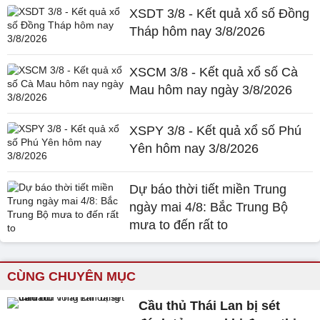
XSDT 3/8 - Kết quả xổ số Đồng
Tháp hôm nay 3/8/2026
XSCM 3/8 - Kết quả xổ số Cà
Mau hôm nay ngày 3/8/2026
XSPY 3/8 - Kết quả xổ số Phú
Yên hôm nay 3/8/2026
Dự báo thời tiết miền Trung
ngày mai 4/8: Bắc Trung Bộ
mưa to đến rất to
CÙNG CHUYÊN MỤC
Cầu thủ Thái Lan bị sét