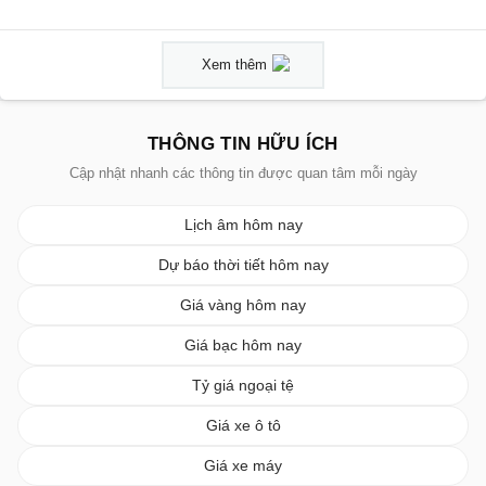
Xem thêm
THÔNG TIN HỮU ÍCH
Cập nhật nhanh các thông tin được quan tâm mỗi ngày
Lịch âm hôm nay
Dự báo thời tiết hôm nay
Giá vàng hôm nay
Giá bạc hôm nay
Tỷ giá ngoại tệ
Giá xe ô tô
Giá xe máy