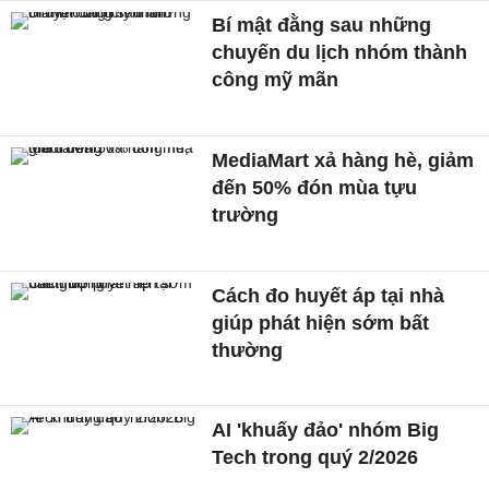
Bí mật đằng sau những
chuyến du lịch nhóm thành
công mỹ mãn
MediaMart xả hàng hè, giảm
đến 50% đón mùa tựu
trường
Cách đo huyết áp tại nhà
giúp phát hiện sớm bất
thường
AI 'khuấy đảo' nhóm Big
Tech trong quý 2/2026