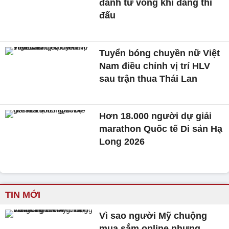
đánh tử vong khi đang thi
đấu
Tuyển bóng chuyền nữ Việt
Nam điều chỉnh vị trí HLV
sau trận thua Thái Lan
Hơn 18.000 người dự giải
marathon Quốc tế Di sản Hạ
Long 2026
TIN MỚI
Vì sao người Mỹ chuộng
mua sắm online nhưng