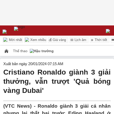
Mới nhất
Xem nhiều
💰 Giá vàng
📅 Lịch âm
☀️ Thời tiết

Thể thao
Hậu trường
Xuất bản ngày 20/01/2024 07:15 AM
Cristiano Ronaldo giành 3 giải
thưởng, vẫn trượt 'Quả bóng
vàng Dubai'
(VTC News) -
Ronaldo giành 3 giải cá nhân
nhưng lại thất bại trước Erling Haaland ở