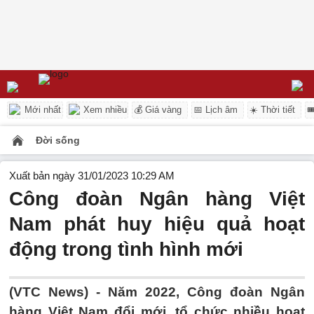
Mới nhất
Xem nhiều
💰 Giá vàng
📅 Lịch âm
☀️ Thời tiết

Đời sống
Xuất bản ngày 31/01/2023 10:29 AM
Công đoàn Ngân hàng Việt
Nam phát huy hiệu quả hoạt
động trong tình hình mới
(VTC News) -
Năm 2022, Công đoàn Ngân
hàng Việt Nam đổi mới, tổ chức nhiều hoạt