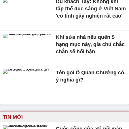
Du khách Tây: Không khí
tập thể dục sáng ở Việt Nam
'có tính gây nghiện rất cao'
Khi sửa nhà nếu quên 5
hạng mục này, gia chủ chắc
chắn sẽ hối hận
Tên gọi Ô Quan Chưởng có
ý nghĩa gì?
TIN MỚI
Cuộc sống của 'đả nữ màn