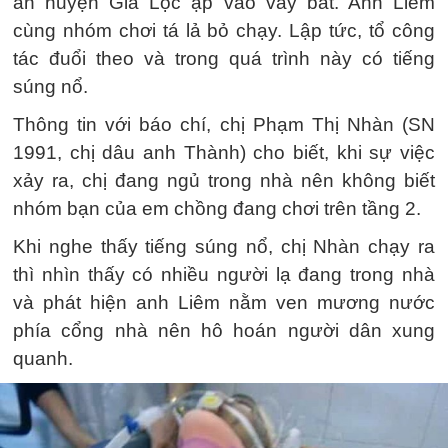
an huyện Gia Lộc ập vào vây bắt. Anh Liêm
cùng nhóm chơi tá lả bỏ chạy. Lập tức, tổ công
tác đuổi theo và trong quá trình này có tiếng
súng nổ.
Thông tin với báo chí, chị Phạm Thị Nhàn (SN
1991, chị dâu anh Thành) cho biết, khi sự việc
xảy ra, chị đang ngủ trong nhà nên không biết
nhóm bạn của em chồng đang chơi trên tầng 2.
Khi nghe thấy tiếng súng nổ, chị Nhàn chạy ra
thì nhìn thấy có nhiều người lạ đang trong nhà
và phát hiện anh Liêm nằm ven mương nước
phía cổng nhà nên hô hoán người dân xung
quanh.