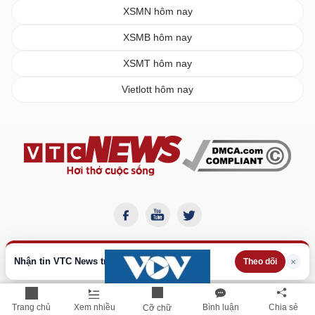
XSMN hôm nay
XSMB hôm nay
XSMT hôm nay
Vietlott hôm nay
Nhận tin VTC News trên Google
×
Theo dõi
Trang chủ
Xem nhiều
Bình luận
Chia sẻ
Cỡ chữ
BÁO ĐIỆN TỬ VTC NEWS