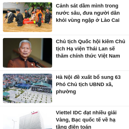
Cảnh sát dầm mình trong
nước sâu, đưa người dân
khỏi vùng ngập ở Lào Cai
Chủ tịch Quốc hội kiêm Chủ
tịch Hạ viện Thái Lan sẽ
thăm chính thức Việt Nam
Hà Nội đề xuất bổ sung 63
Phó Chủ tịch UBND xã,
phường
Viettel IDC đạt nhiều giải
Vàng, Bạc quốc tế về hạ
tầng điện toán