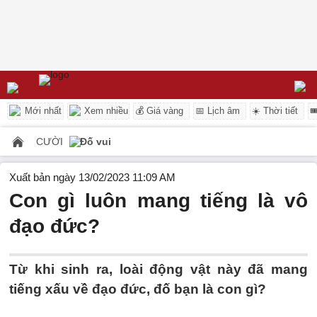
Mới nhất
Xem nhiều
💰 Giá vàng
📅 Lịch âm
☀️ Thời tiết

CƯỜI
Đố vui
Xuất bản ngày 13/02/2023 11:09 AM
Con gì luôn mang tiếng là vô
đạo đức?
Từ khi sinh ra, loài động vật này đã mang
tiếng xấu về đạo đức, đố bạn là con gì?