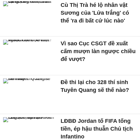
Cù Thị Trà hé lộ nhân vật
Sương của 'Lửa trắng' có
thể 'ra đi bất cứ lúc nào'
Vì sao Cục CSGT đề xuất
cấm mượn làn ngược chiều
để vượt?
Đề thi lại cho 328 thí sinh
Tuyên Quang sẽ thế nào?
LĐBĐ Jordan tố FIFA tống
tiền, ép hậu thuẫn Chủ tịch
Infantino