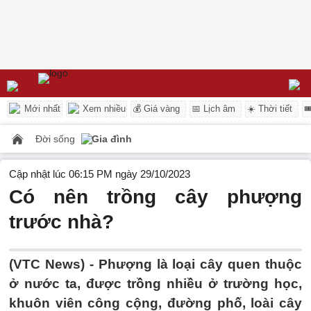
Mới nhất
Xem nhiều
💰 Giá vàng
📅 Lịch âm
☀️ Thời tiết

Đời sống
Gia đình
Cập nhật lúc 06:15 PM ngày 29/10/2023
Có nên trồng cây phượng
trước nhà?
(VTC News) -
Phượng là loại cây quen thuộc
ở nước ta, được trồng nhiều ở trường học,
khuôn viên công cộng, đường phố, loài cây