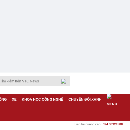
ỐNG
XE
KHOA HỌC CÔNG NGHỆ
CHUYỂN ĐỔI XANH
Liên hệ quảng cáo:
024 36321588