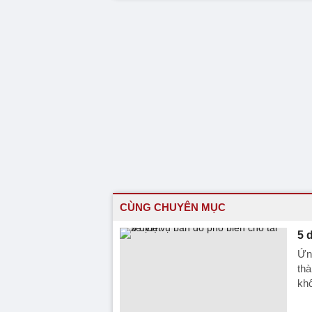
CÙNG CHUYÊN MỤC
5 
Ứn
thà
khô