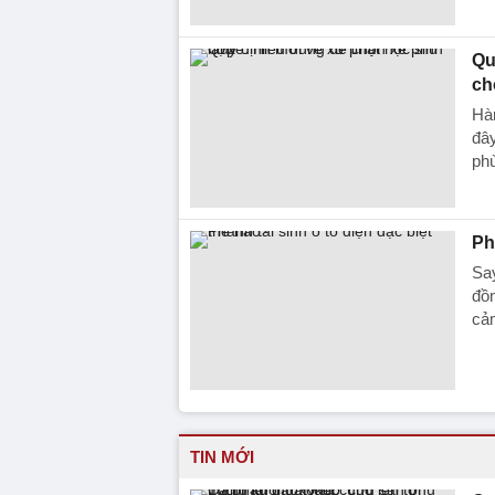
Qu
ch
Hàn
đây
ph
Ph
Say
đồn
cảm
TIN MỚI