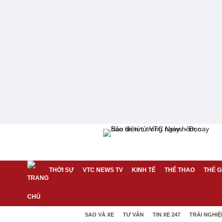
THỜI SỰ
VTC NEWS TV
KINH TẾ
THỂ THAO
THẾ G
SAO VÀ XE
TƯ VẤN
TIN XE 247
TRẢI NGHI