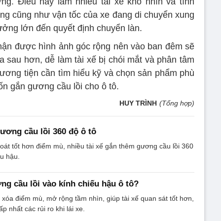
g. Điều này làm nhiều tài xế khó nhìn và tính
ng cũng như vận tốc của xe đang di chuyển xung
ưởng lớn đến quyết định chuyển làn.
nhận được hình ảnh góc rộng nên vào ban đêm sẽ
a sau hơn, dễ làm tài xế bị chói mắt và phân tâm
phương tiện cần tìm hiểu kỹ và chọn sản phẩm phù
n gắn gương cầu lồi cho ô tô.
HUY TRÌNH
(Tổng hợp)
ương cầu lồi 360 độ ô tô
át tốt hơn điểm mù, nhiều tài xế gắn thêm gương cầu lồi 360
u hậu.
ng cầu lồi vào kính chiếu hậu ô tô?
 xóa điểm mù, mở rộng tầm nhìn, giúp tài xế quan sát tốt hơn,
p nhất các rủi ro khi lái xe.