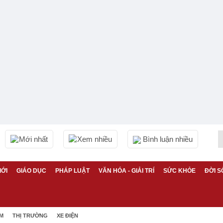
Mới nhất
Xem nhiều
Bình luận nhiều
IỚI
GIÁO DỤC
PHÁP LUẬT
VĂN HÓA - GIẢI TRÍ
SỨC KHỎE
ĐỜI S
ỆM
THỊ TRƯỜNG
XE ĐIỆN