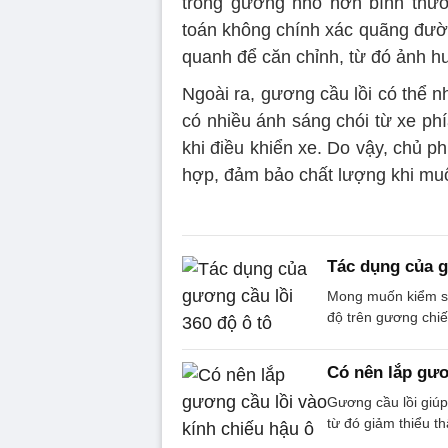
trong gương nhỏ hơn bình thườn
toán không chính xác quãng đườ
quanh để căn chỉnh, từ đó ảnh h
Ngoài ra, gương cầu lồi có thể 
có nhiều ánh sáng chói từ xe phí
khi điều khiển xe. Do vậy, chủ 
hợp, đảm bảo chất lượng khi muố
Tác dụng của g
Mong muốn kiểm so
độ trên gương chiế
Có nên lắp gươ
Gương cầu lồi giúp
từ đó giảm thiểu thấ