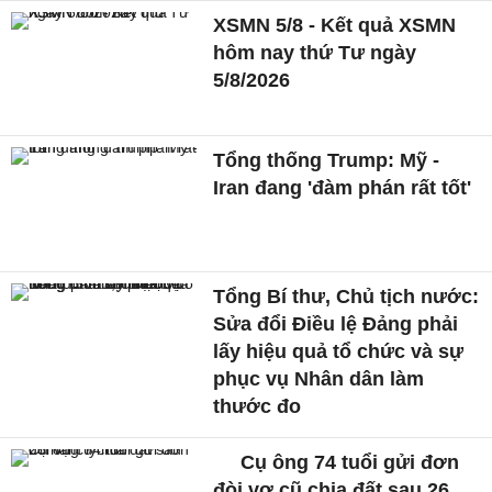
XSMN 5/8 - Kết quả XSMN
hôm nay thứ Tư ngày
5/8/2026
Tổng thống Trump: Mỹ -
Iran đang 'đàm phán rất tốt'
Tổng Bí thư, Chủ tịch nước:
Sửa đổi Điều lệ Đảng phải
lấy hiệu quả tổ chức và sự
phục vụ Nhân dân làm
thước đo
Cụ ông 74 tuổi gửi đơn
đòi vợ cũ chia đất sau 26