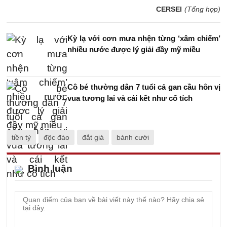
CERSEI
(Tổng hợp)
Kỳ lạ với cơn mưa nhện từng ‘xâm chiếm’
nhiều nước được lý giải đầy mỹ miều
Cô bé thường dân 7 tuổi cả gan cầu hôn vị
vua tương lai và cái kết như cổ tích
tiền tỷ
độc đáo
đắt giá
bánh cưới
Bình luận