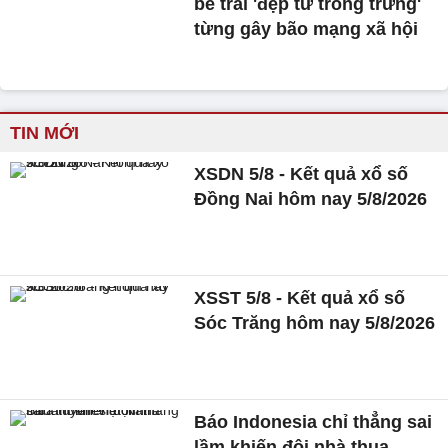
bé trai 'đẹp từ trong trứng'
từng gây bão mạng xã hội
TIN MỚI
XSDN 5/8 - Kết quả xổ số
Đồng Nai hôm nay 5/8/2026
XSST 5/8 - Kết quả xổ số
Sóc Trăng hôm nay 5/8/2026
Báo Indonesia chỉ thẳng sai
lầm khiến đội nhà thua