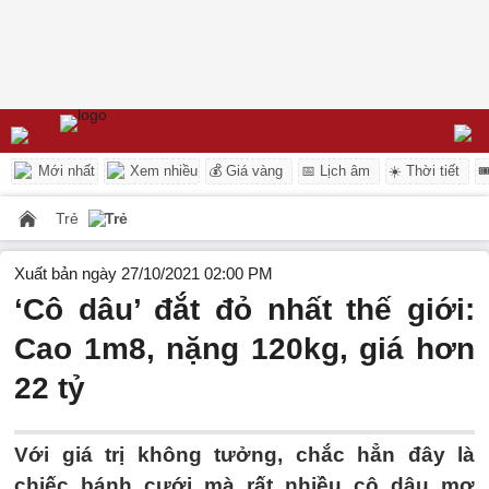
Mới nhất
Xem nhiều
💰 Giá vàng
📅 Lịch âm
☀️ Thời tiết

Trẻ
Trẻ
Xuất bản ngày 27/10/2021 02:00 PM
‘Cô dâu’ đắt đỏ nhất thế giới:
Cao 1m8, nặng 120kg, giá hơn
22 tỷ
Với giá trị không tưởng, chắc hẳn đây là
chiếc bánh cưới mà rất nhiều cô dâu mơ