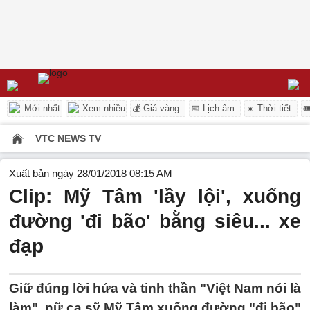
Mới nhất
Xem nhiều
💰 Giá vàng
📅 Lịch âm
☀️ Thời tiết

VTC NEWS TV
Xuất bản ngày 28/01/2018 08:15 AM
Clip: Mỹ Tâm 'lầy lội', xuống
đường 'đi bão' bằng siêu... xe
đạp
Giữ đúng lời hứa và tinh thần "Việt Nam nói là
làm", nữ ca sỹ Mỹ Tâm xuống đường "đi bão"