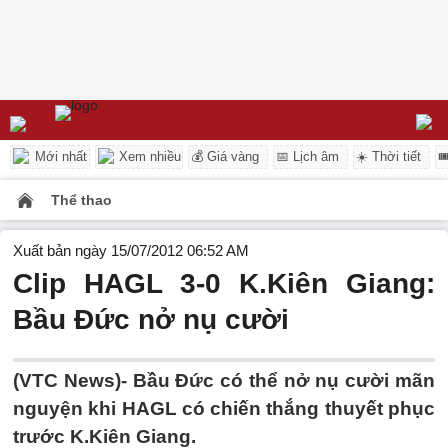
Mới nhất
Xem nhiều
💰 Giá vàng
📅 Lịch âm
☀️ Thời tiết

Thể thao
Xuất bản ngày 15/07/2012 06:52 AM
Clip HAGL 3-0 K.Kiên Giang:
Bầu Đức nở nụ cười
(VTC News)- Bầu Đức có thể nở nụ cười mãn
nguyện khi HAGL có chiến thắng thuyết phục
trước K.Kiên Giang.