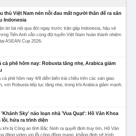
u thủ Việt Nam nén nỗi đau mất người thân để ra sân
u Indonesia
n tin bà nội qua đời ngay trước trận gặp Indonesia, hậu vệ
ương Tiến Anh vẫn cùng đội tuyển Việt Nam hoàn thành nhiệm
 tại ASEAN Cup 2026.
á cà phê hôm nay: Robusta tăng nhẹ, Arabica giảm
u
 cà phê hôm nay 4/8 diễn biến trái chiều trên các sàn giao
h, với Robusta tiếp tục tăng nhẹ, trong khi Arabica giảm mạnh.
 'Khánh Sky' náo loạn nhà 'Vua Quạt': Hồ Văn Khoa
 lỗi, hứa ra trình diện
 khi bị Công an tỉnh Bắc Ninh ra quyết định truy tìm, Hồ Văn
a đăng video xin lỗi cộng đồng mạng, khẳng định sẽ trình