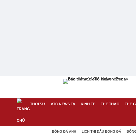
THỜI SỰ
VTC NEWS TV
KINH TẾ
THỂ THAO
THẾ G
BÓNG ĐÁ ANH
LỊCH THI ĐẤU BÓNG ĐÁ
BÓNG