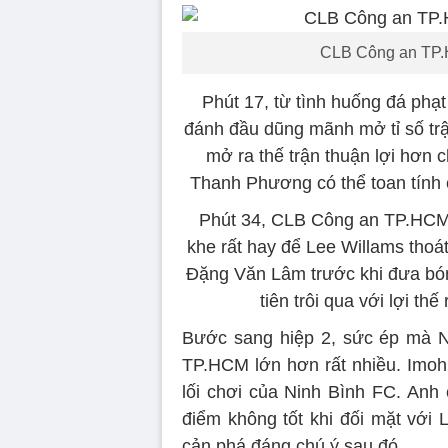
CLB Công an TP.H
Phút 17, từ tình huống đá phạ
đánh đầu dũng mãnh mở tỉ số t
mở ra thế trận thuận lợi hơn
Thanh Phương có thể toan tính c
Phút 34, CLB Công an TP.HCM 
khe rất hay để Lee Willams thoát
Đặng Văn Lâm trước khi đưa bóng
tiên trôi qua với lợi t
Bước sang hiệp 2, sức ép mà N
TP.HCM lớn hơn rất nhiều. Imoh 
lối chơi của Ninh Bình FC. Anh
điểm không tốt khi đối mặt với 
cản phá đáng chú ý sau đó.