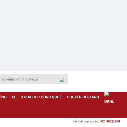
ỐNG
XE
KHOA HỌC CÔNG NGHỆ
CHUYỂN ĐỔI XANH
Liên hệ quảng cáo:
024 36321588