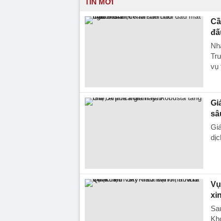
TIN MỚI
Cầ
đấ
Nhậ
Tr
vụ
Gi
sâ
Giá
dịc
Vụ
xin
Sau
Kho