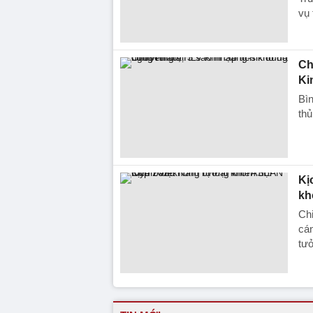
vụ
Ch
Ki
Bìn
thủ
Kị
kh
Chi
cán
tư