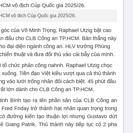
CM vô địch Cúp Quốc gia 2025/26.
t góc của Võ Minh Trọng, Raphael Utzig bật cao
rận đấu cho CLB Công an TP.HCM. Bàn thắng này
 cho đại diện ngành công an. HLV trưởng Phùng
hiến thuật và đưa đối thủ vào cái bẫy của mình.
tổ chức phản công nahnh. Raphael Utzig chọc
 xuống. Tiền đạo Việt kiều vượt qua cả thủ thành
 vào lưới trống nhân đôi cách biệt. 45 phút đầu
hế rất lớn dành cho CLB Công an TP.HCM.
inh Bình tạo ra lên phần sân của CLB Công an
Fred Friday trở thành hạt nhân quan trọng trong
 có đường kiến tạo thuận lợi nhưng Gustavo dứt
Lê Giang Patrik. Thủ thành này tiếp tục có 2 pha