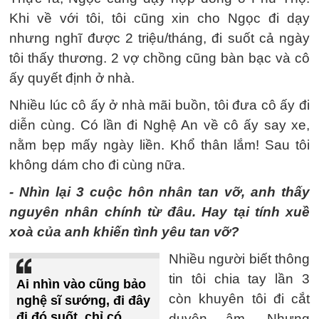
Khi về với tôi, tôi cũng xin cho Ngọc đi dạy
nhưng nghĩ được 2 triệu/tháng, đi suốt cả ngày
tôi thấy thương. 2 vợ chồng cũng bàn bạc và cô
ấy quyết định ở nhà.
Nhiều lúc cô ấy ở nhà mãi buồn, tôi đưa cô ấy đi
diễn cùng. Có lần đi Nghệ An về cô ấy say xe,
nằm bẹp mấy ngày liền. Khổ thân lắm! Sau tôi
không dám cho đi cùng nữa.
- Nhìn lại 3 cuộc hôn nhân tan vỡ, anh thấy
nguyên nhân chính từ đâu. Hay tại tính xuề
xoà của anh khiến tình yêu tan vỡ?
Nhiều người biết thông
tin tôi chia tay lần 3
Ai nhìn vào cũng bảo
còn khuyên tôi đi cắt
nghệ sĩ sướng, đi đây
đi đó suốt, chỉ có
duyên âm. Nhưng