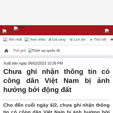
Mới nhất
Xem nhiều
💰 Giá vàng
📅 Lịch âm
☀️ Thời tiết

Thế giới
Thời sự quốc tế
Xuất bản ngày 06/02/2023 10:26 PM
Chưa ghi nhận thông tin có
công dân Việt Nam bị ảnh
hưởng bởi động đất
Cho đến cuối ngày 6/2, chưa ghi nhận thông
tin có công dân Việt Nam bị ảnh hưởng bởi