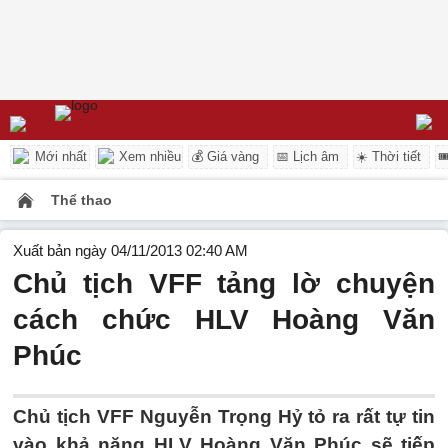
Mới nhất
Xem nhiều
💰 Giá vàng
📅 Lịch âm
☀️ Thời tiết

Thể thao
Xuất bản ngày 04/11/2013 02:40 AM
Chủ tịch VFF tảng lờ chuyện
cách chức HLV Hoàng Văn
Phúc
Chủ tịch VFF Nguyễn Trọng Hỷ tỏ ra rất tự tin
vào khả năng HLV Hoàng Văn Phúc sẽ tiếp