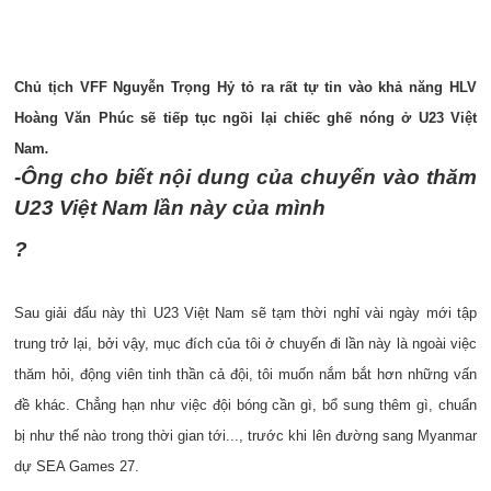
Chủ tịch VFF Nguyễn Trọng Hỷ tỏ ra rất tự tin vào khả năng HLV
Hoàng Văn Phúc sẽ tiếp tục ngồi lại chiếc ghế nóng ở U23 Việt
Nam
.
-Ông cho biết nội dung của chuyến vào thăm
U23 Việt Nam lần này của mình
?
Sau giải đấu này thì U23 Việt Nam sẽ tạm thời nghỉ vài ngày mới tập
trung trở lại, bởi vậy, mục đích của tôi ở chuyến đi lần này là ngoài việc
thăm hỏi, động viên tinh thần cả đội, tôi muốn nắm bắt hơn những vấn
đề khác. Chẳng hạn như việc đội bóng cần gì, bổ sung thêm gì, chuẩn
bị như thế nào trong thời gian tới..., trước khi lên đường sang Myanmar
dự SEA Games 27.