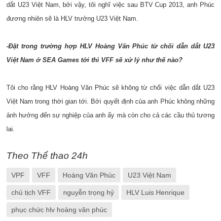
dắt U23 Việt Nam, bởi vậy, tôi nghĩ việc sau BTV Cup 2013, anh Phúc
đương nhiên sẽ là HLV trưởng U23 Việt Nam.
-Đặt trong trường hợp HLV Hoàng Văn Phúc từ chối dẫn dắt U23
Việt Nam ở SEA Games tới thì VFF sẽ xử lý như thế nào?
Tôi cho rằng HLV Hoàng Văn Phúc sẽ không từ chối việc dẫn dắt U23
Việt Nam trong thời gian tới. Bởi quyết định của anh Phúc không những
ảnh hưởng đến sự nghiệp của anh ấy mà còn cho cả các cầu thủ tương
lai.
Theo Thể thao 24h
VPF
VFF
Hoàng Văn Phúc
U23 Việt Nam
chủ tịch VFF
nguyễn trọng hỷ
HLV Luis Henrique
phục chức hlv hoàng văn phúc