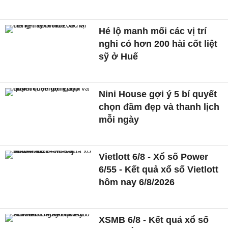
Hé lộ manh mối các vị trí
nghi có hơn 200 hài cốt liệt
sỹ ở Huế
Nini House gợi ý 5 bí quyết
chọn đầm đẹp và thanh lịch
mỗi ngày
Vietlott 6/8 - Xổ số Power
6/55 - Kết quả xổ số Vietlott
hôm nay 6/8/2026
XSMB 6/8 - Kết quả xổ số