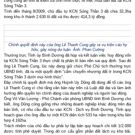
cùng công an tỉnh đi kiểm tra tình hình thực tế việc mua bán đất tại KCN
Sóng Thần 3.
Tính đến tháng 8/2009, chủ đầu tư KCN Sóng Thần 3 đã chia 32,3ha
trong khu ở thành 2.630 lô đất và thu được 414,3 tỷ đồng.
Chính quyết định này của ông Lê Thanh Cung gây ra vụ kiện cáo hy
hữu, gây nóng dư luận. Ảnh: Phan Cường
Thường trực Tỉnh ủy Bình Dương đã họp và kết luận việc huy động vốn
tại KCN Sóng Thần 3 thực chất là phân lô bán nền sai quy định. Sau đó
ông Lê Thanh Cung, lúc này đang giữ chức Phó Chủ tịch thường trực
UBND tỉnh, đã ra một quyết định “cấm chuyển nhượng đất ở trong KCN
Sóng Thần 3 dưới mọi hình thức”.
Đây chính là quyết định mà ông Huỳnh Uy Dũng đã dùng để tố cáo ông
Lê Thanh Cung vì cho rằng văn bản này trên cả Luật đất đai và làm ảnh
hưởng đến quyền lợi chính đáng của doanh nghiệp và người lao động.
Ông Võ Văn Lượng - Phó Chánh văn phòng UBND tỉnh Bình Dương cho
biết, ông Dũng cũng giống như những doanh nghiệp khác đóng trên địa
bàn tỉnh, có nhu cầu đầu tư vào KCN - Dịch vụ Bình Dương. Tỉnh quy
hoạch giao cho ông đầu tư một KCN diện tích 533 ha nằm trong khu liên
hợp 4.192ha.
Trách nhiệm của chủ đầu tư phải tự lập bản quy hoạch chi tiết 1/2.000
được tỉnh phê duyệt. Trong đó cơ cấu gồm phần đất dịch vụ kho bãi,