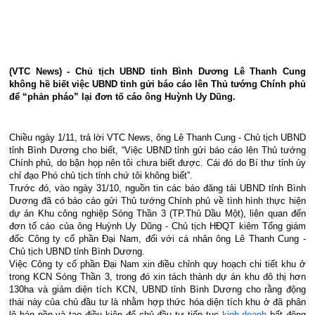
(VTC News) - Chủ tịch UBND tỉnh Bình Dương Lê Thanh Cung
không hề biết việc UBND tỉnh gửi báo cáo lên Thủ tướng Chính phủ
để “phản pháo” lại đơn tố cáo ông Huỳnh Uy Dũng.
Chiều ngày 1/11, trả lời VTC News, ông Lê Thanh Cung - Chủ tịch UBND
tỉnh Bình Dương cho biết, “Việc UBND tỉnh gửi báo cáo lên Thủ tướng
Chính phủ, do bận họp nên tôi chưa biết được. Cái đó do Bí thư tỉnh ủy
chỉ đạo Phó chủ tịch tỉnh chứ tôi không biết”.
Trước đó, vào ngày 31/10, nguồn tin các báo đăng tải UBND tỉnh Bình
Dương đã có báo cáo gửi Thủ tướng Chính phủ về tình hình thực hiện
dự án Khu công nghiệp Sóng Thần 3 (TP.Thủ Dầu Một), liên quan đến
đơn tố cáo của ông Huỳnh Uy Dũng - Chủ tịch HĐQT kiêm Tổng giám
đốc Công ty cổ phần Đại Nam, đối với cá nhân ông Lê Thanh Cung -
Chủ tịch UBND tỉnh Bình Dương.
Việc Công ty cổ phần Đại Nam xin điều chỉnh quy hoạch chi tiết khu ở
trong KCN Sóng Thần 3, trong đó xin tách thành dự án khu đô thị hơn
130ha và giảm diện tích KCN, UBND tỉnh Bình Dương cho rằng động
thái này của chủ đầu tư là nhằm hợp thức hóa diện tích khu ở đã phân
lô bán nền và tạo điều kiện để chủ đầu tư tiếp tục
kinh doanh
bất động