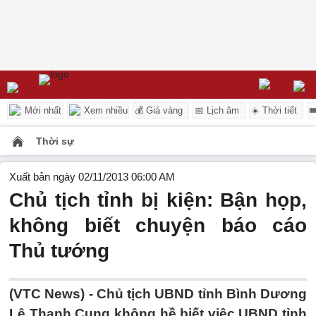
Mới nhất
Xem nhiều
💰 Giá vàng
📅 Lịch âm
☀️ Thời tiết

Thời sự
Xuất bản ngày 02/11/2013 06:00 AM
Chủ tịch tỉnh bị kiện: Bận họp,
không biết chuyện báo cáo
Thủ tướng
(VTC News) - Chủ tịch UBND tỉnh Bình Dương
Lê Thanh Cung không hề biết việc UBND tỉnh