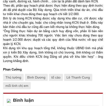
cây xanh, đường xá, hành chính... còn lại là phần đất dành làm KCN.
Theo đó, phần quy hoạch phải được thực hiện đúng theo quy định trước
đó đã phê duyệt của Bộ Xây dựng. Qúa trình triển khai dự án, chủ đầu
tư triển khai chưa đúng theo quy hoạch chi tiết 1/2.000.
Bởi lý do trong KCN không được xây dựng khu dân cư, chỉ được xây
nhà ở cho chuyên gia, hoặc cho công nhân trong KCN thuê ở. Điều này
bản thân chủ đầu tư cũng đã cam kết nhưng lại không thực hiện đúng.
“Ông Dũng thực hiện dự án bằng cách huy động vốn, phân lô bán nền
cho người khác khoảng 700 người. Việc làm này chưa đúng theo quy
hoạnh 1/2.000 được duyệt và các quy định của Nhà nước về quy chế
quản lý KCN.
Khi đụng tới khu quy hoạch tổng thể, không thuộc UBND tỉnh mà phải
xin ý kiến Bộ Xây dựng, tỉnh không có chủ trương, tỉnh không có thẩm
quyền. Khi điều chỉnh KCN ông Dũng sẽ phá vỡ khu liên hợp” - ông
Lượng khằng định.
Phan Cường
Thủ tướng
Bình Dương
tố cáo
Lê Thanh Cung
mối tình chị em
Bình luận