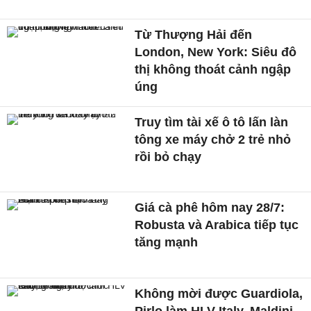
Từ Thượng Hải đến
London, New York: Siêu đô
thị không thoát cảnh ngập
úng
Truy tìm tài xế ô tô lấn làn
tông xe máy chở 2 trẻ nhỏ
rồi bỏ chạy
Giá cà phê hôm nay 28/7:
Robusta và Arabica tiếp tục
tăng mạnh
Không mời được Guardiola,
Pirlo làm HLV Italy, Maldini