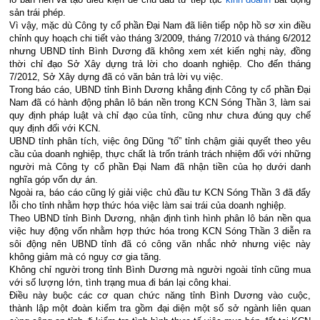
sản trái phép.
Vì vậy, mặc dù Công ty cổ phần Đại Nam đã liên tiếp nộp hồ sơ xin điều
chỉnh quy hoạch chi tiết vào tháng 3/2009, tháng 7/2010 và tháng 6/2012
nhưng UBND tỉnh Bình Dương đã không xem xét kiến nghị này, đồng
thời chỉ đạo Sở Xây dựng trả lời cho doanh nghiệp.
Cho đến tháng
7/2012, Sở Xây dựng đã có văn bản trả lời vụ việc.
Trong báo cáo, UBND tỉnh Bình Dương khẳng định Công ty cổ phần Đại
Nam đã có hành động phân lô bán nền trong KCN Sóng Thần 3, làm sai
quy định pháp luật và chỉ đạo của tỉnh, cũng như chưa đúng quy chế
quy định đối với KCN.
UBND tỉnh phân tích, việc ông Dũng “tố” tỉnh chậm giải quyết theo yêu
cầu của doanh nghiệp, thực chất là trốn tránh trách nhiệm đối với những
người mà Công ty cổ phần Đại Nam đã nhận tiền của họ dưới danh
nghĩa góp vốn dự án.
Ngoài ra, báo cáo cũng lý giải việc chủ đầu tư KCN Sóng Thần 3 đã đẩy
lỗi cho tỉnh nhằm hợp thức hóa việc làm sai trái của doanh nghiệp.
Theo UBND tỉnh Bình Dương, nhận định tình hình phân lô bán nền qua
việc huy động vốn nhằm hợp thức hóa trong KCN Sóng Thần 3 diễn ra
sôi động nên UBND tỉnh đã có công văn nhắc nhở nhưng việc này
không giảm mà có nguy cơ gia tăng.
Không chỉ người trong tỉnh Bình Dương mà người ngoài tỉnh cũng mua
với số lượng lớn, tình trạng mua đi bán lại công khai.
Điều này buộc các cơ quan chức năng tỉnh Bình Dương vào cuộc,
thành lập một đoàn kiểm tra gồm đại diện một số sở ngành liên quan