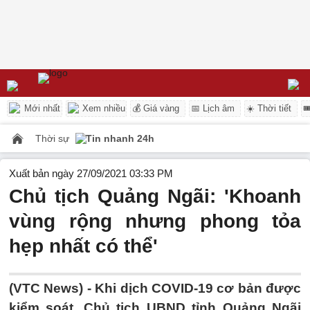
Mới nhất
Xem nhiều
💰 Giá vàng
📅 Lịch âm
☀️ Thời tiết

Thời sự
Tin nhanh 24h
Xuất bản ngày 27/09/2021 03:33 PM
Chủ tịch Quảng Ngãi: 'Khoanh
vùng rộng nhưng phong tỏa
hẹp nhất có thể'
(VTC News) -
Khi dịch COVID-19 cơ bản được
kiểm soát, Chủ tịch UBND tỉnh Quảng Ngãi