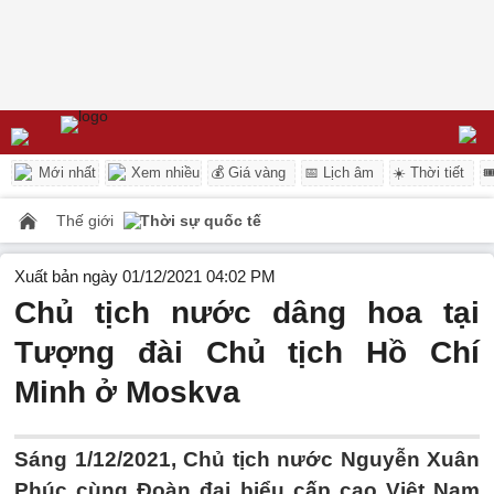
Mới nhất
Xem nhiều
💰 Giá vàng
📅 Lịch âm
☀️ Thời tiết

Thế giới
Thời sự quốc tế
Xuất bản ngày 01/12/2021 04:02 PM
Chủ tịch nước dâng hoa tại
Tượng đài Chủ tịch Hồ Chí
Minh ở Moskva
Sáng 1/12/2021, Chủ tịch nước Nguyễn Xuân
Phúc cùng Đoàn đại biểu cấp cao Việt Nam