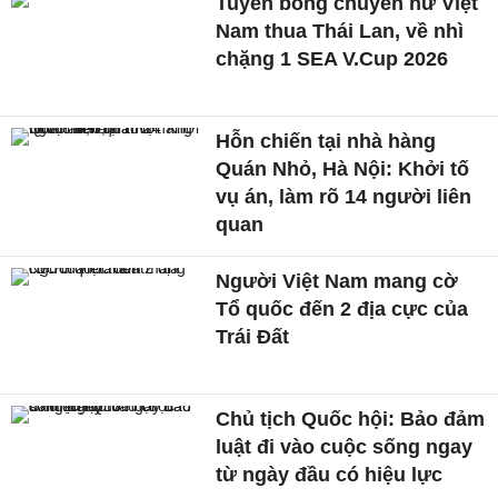
Tuyển bóng chuyền nữ Việt
Nam thua Thái Lan, về nhì
chặng 1 SEA V.Cup 2026
Hỗn chiến tại nhà hàng
Quán Nhỏ, Hà Nội: Khởi tố
vụ án, làm rõ 14 người liên
quan
Người Việt Nam mang cờ
Tổ quốc đến 2 địa cực của
Trái Đất
Chủ tịch Quốc hội: Bảo đảm
luật đi vào cuộc sống ngay
từ ngày đầu có hiệu lực