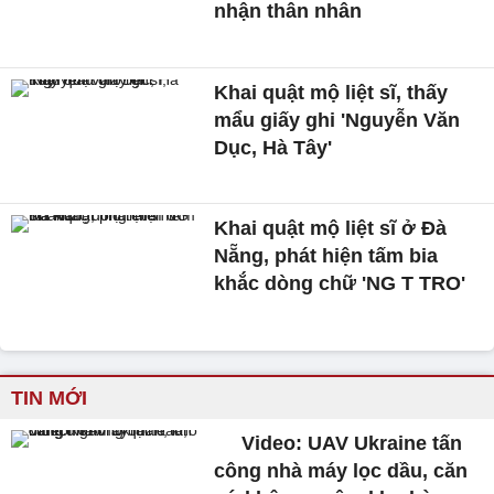
nhận thân nhân
Khai quật mộ liệt sĩ, thấy
mẩu giấy ghi 'Nguyễn Văn
Dục, Hà Tây'
Khai quật mộ liệt sĩ ở Đà
Nẵng, phát hiện tấm bia
khắc dòng chữ 'NG T TRO'
TIN MỚI
Video: UAV Ukraine tấn
công nhà máy lọc dầu, căn