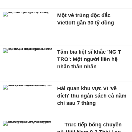
Một vé trúng độc đắc
Vietlott gần 30 tỷ đồng
Tấm bia liệt sĩ khắc 'NG T
TRO': Một người liên hệ
nhận thân nhân
Hải quan khu vực VI 'về
đích' thu ngân sách cả năm
chỉ sau 7 tháng
Trực tiếp bóng chuyền