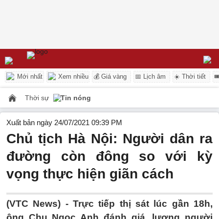
Mới nhất
Xem nhiều
💰 Giá vàng
📅 Lịch âm
☀️ Thời tiết

Thời sự
Tin nóng
Xuất bản ngày 24/07/2021 09:39 PM
Chủ tịch Hà Nội: Người dân ra
đường còn đông so với kỳ
vọng thực hiện giãn cách
(VTC News) -
Trực tiếp thị sát lúc gần 18h,
ông Chu Ngọc Anh đánh giá, lượng người