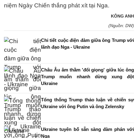
niệm Ngày Chiến thắng phát xít tại Nga.
KÔNG ANH
(Nguồn: DW)
Chi tiết cuộc điện đàm giữa ông Trump với
lãnh đạo Nga - Ukraine
Châu Âu âm thầm 'đổi giọng' giữa lúc ông
Trump muốn nhanh dừng xung đột
Ukraine
Tổng thống Trump thảo luận về chiến sự
Ukraine với ông Putin và ông Zelensky
Ukraine tuyên bố sẵn sàng đàm phán với
Nga