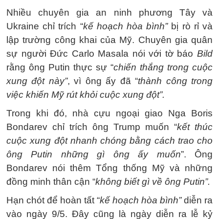
Nhiều chuyên gia an ninh phương Tây và
Ukraine chỉ trích “
kế hoạch hòa bình”
bị rò rỉ và
lập trường công khai của Mỹ. Chuyên gia quân
sự người Đức Carlo Masala nói với tờ báo
Bild
rằng ông Putin thực sự “
chiến thắng trong cuộc
xung đột này”
, vì ông ấy đã “
thành công trong
việc khiến Mỹ rút khỏi cuộc xung đột”.
Trong khi đó, nhà cựu ngoại giao Nga Boris
Bondarev chỉ trích ông Trump muốn “
kết thúc
cuộc xung đột nhanh chóng bằng cách trao cho
ông Putin những gì ông ấy muốn
”. Ông
Bondarev nói thêm Tổng thống Mỹ và những
đồng minh thân cận “
không biết gì về ông Putin”.
Hạn chót để hoàn tất “
kế hoạch hòa bình”
diễn ra
vào ngày 9/5. Đây cũng là ngày diễn ra lễ kỷ