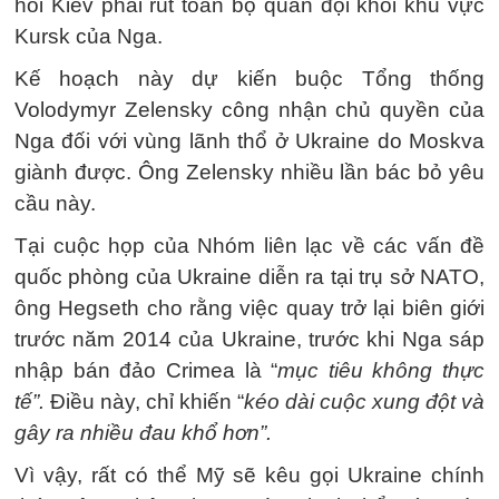
hỏi Kiev phải rút toàn bộ quân đội khỏi khu vực
Kursk của Nga.
Kế hoạch này dự kiến ​​buộc Tổng thống
Volodymyr Zelensky công nhận chủ quyền của
Nga đối với vùng lãnh thổ ở Ukraine do Moskva
giành được. Ông Zelensky nhiều lần bác bỏ yêu
cầu này.
Tại cuộc họp của Nhóm liên lạc về các vấn đề
quốc phòng của Ukraine diễn ra tại trụ sở NATO,
ông Hegseth cho rằng việc quay trở lại biên giới
trước năm 2014 của Ukraine, trước khi Nga sáp
nhập bán đảo Crimea là “
mục tiêu không thực
tế”.
Điều này, chỉ khiến “
kéo dài cuộc xung đột và
gây ra nhiều đau khổ hơn”.
Vì vậy, rất có thể Mỹ sẽ kêu gọi Ukraine chính