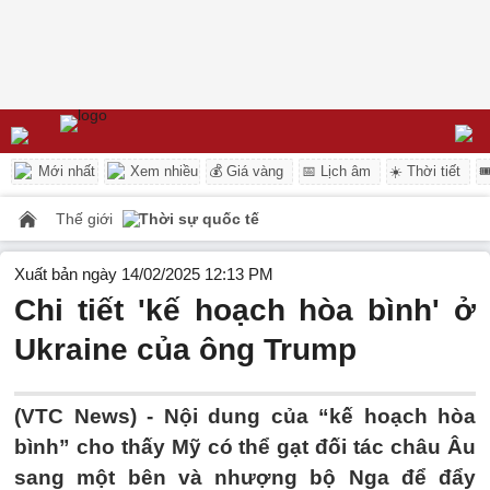
Mới nhất
Xem nhiều
💰 Giá vàng
📅 Lịch âm
☀️ Thời tiết

Thế giới
Thời sự quốc tế
Xuất bản ngày 14/02/2025 12:13 PM
Chi tiết 'kế hoạch hòa bình' ở
Ukraine của ông Trump
(VTC News) -
Nội dung của “kế hoạch hòa
bình” cho thấy Mỹ có thể gạt đối tác châu Âu
sang một bên và nhượng bộ Nga để đẩy