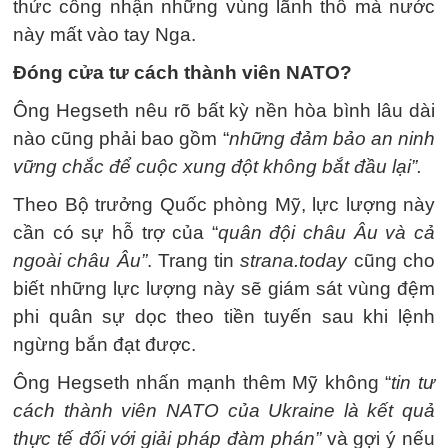
thức công nhận những vùng lãnh thổ mà nước
này mất vào tay Nga.
Đóng cửa tư cách thành viên NATO?
Ông Hegseth nêu rõ bất kỳ nền hòa bình lâu dài
nào cũng phải bao gồm “
những đảm bảo an ninh
vững chắc để cuộc xung đột không bắt đầu lại”.
Theo Bộ trưởng Quốc phòng Mỹ, lực lượng này
cần có sự hỗ trợ của “
quân đội châu Âu và cả
ngoài châu Âu”
. Trang tin
strana.today
cũng cho
biết những lực lượng này sẽ giám sát vùng đệm
phi quân sự dọc theo tiền tuyến sau khi lệnh
ngừng bắn đạt được.
Ông Hegseth nhấn mạnh thêm Mỹ không “
tin tư
cách thành viên NATO của Ukraine là kết quả
thực tế đối với giải pháp đàm phán”
và gợi ý nếu