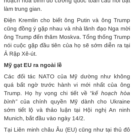
hoạch hòa bình do cường quốc toàn cầu nổi bật
làm trung gian.
Điện Kremlin cho biết ông Putin và ông Trump
cũng đồng ý gặp nhau và nhà lãnh đạo Nga mời
ông Trump đến thăm Moskva. Tổng thống Trump
nói cuộc gặp đầu tiên của họ sẽ sớm diễn ra tại
Ả Rập Xê-út.
Mỹ gạt EU ra ngoài lề
Các đối tác NATO của Mỹ dường như không
quá bất ngờ trước hành vi mới nhất của ông
Trump. Họ hy vọng chi tiết về “
kế hoạch hòa
bình”
của chính quyền Mỹ dành cho Ukraine
sớm tiết lộ và thảo luận tại Hội nghị An ninh
Munich, bắt đầu vào ngày 14/2.
Tại Liên minh châu Âu (EU) cũng như tại thủ đô