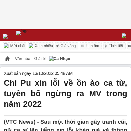
Mới nhất
Xem nhiều
💰 Giá vàng
📅 Lịch âm
☀️ Thời tiết

Văn hóa - Giải trí
Ca Nhạc
Xuất bản ngày 13/10/2022 09:48 AM
Chi Pu xin lỗi về ồn ào ca từ,
tuyên bố ngừng ra MV trong
năm 2022
(VTC News) -
Sau một thời gian gây tranh cãi,
nữ ca sĩ lên tiếng xin lỗi khán giả và thông