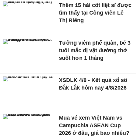
Thêm 15 hài cốt liệt sĩ được
tìm thấy tại Công viên Lê
Thị Riêng
Tưởng viêm phế quản, bé 3
tuổi mắc dị vật đường thở
suốt hơn 1 tháng
XSDLK 4/8 - Kết quả xổ số
Đắk Lắk hôm nay 4/8/2026
Mua vé xem Việt Nam vs
Campuchia ASEAN Cup
2026 ở đâu, giá bao nhiêu?