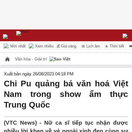
Mới nhất
Xem nhiều
💰 Giá vàng
📅 Lịch âm
☀️ Thời tiết

Văn hóa - Giải trí
Sao Việt
Xuất bản ngày 26/08/2023 04:18 PM
Chi Pu quảng bá văn hoá Việt
Nam trong show ẩm thực
Trung Quốc
(VTC News) -
Nữ ca sĩ tiếp tục nhận được
nhiều lời khen về vẻ ngoài xinh đẹp cùng sự