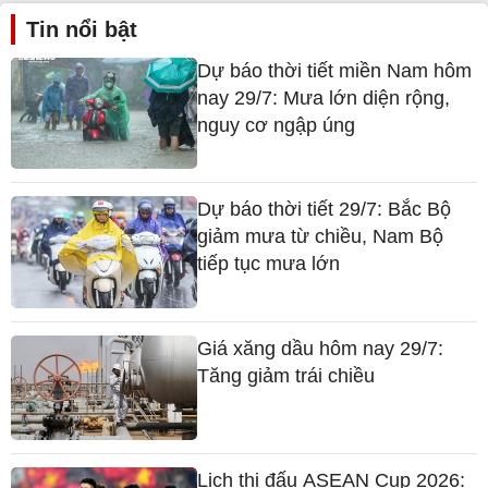
Tin nổi bật
Dự báo thời tiết miền Nam hôm
nay 29/7: Mưa lớn diện rộng,
nguy cơ ngập úng
Dự báo thời tiết 29/7: Bắc Bộ
giảm mưa từ chiều, Nam Bộ
tiếp tục mưa lớn
Giá xăng dầu hôm nay 29/7:
Tăng giảm trái chiều
Lịch thi đấu ASEAN Cup 2026: