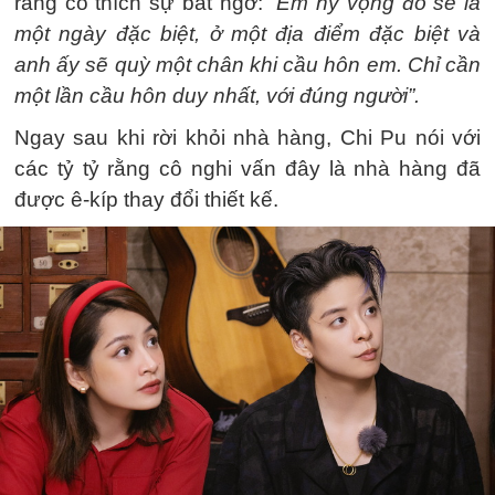
rằng cô thích sự bất ngờ:
“Em hy vọng đó sẽ là
một ngày đặc biệt, ở một địa điểm đặc biệt và
anh ấy sẽ quỳ một chân khi cầu hôn em. Chỉ cần
một lần cầu hôn duy nhất, với đúng người”.
Ngay sau khi rời khỏi nhà hàng, Chi Pu nói với
các tỷ tỷ rằng cô nghi vấn đây là nhà hàng đã
được ê-kíp thay đổi thiết kế.