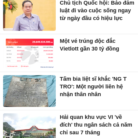
Chủ tịch Quốc hội: Bảo đảm
luật đi vào cuộc sống ngay
từ ngày đầu có hiệu lực
Một vé trúng độc đắc
Vietlott gần 30 tỷ đồng
Tấm bia liệt sĩ khắc 'NG T
TRO': Một người liên hệ
nhận thân nhân
Hải quan khu vực VI 'về
đích' thu ngân sách cả năm
chỉ sau 7 tháng