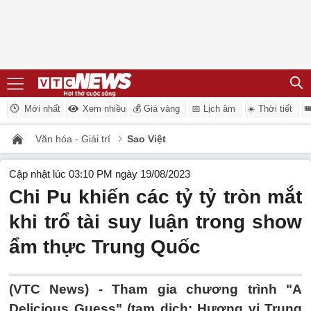
Mới nhất
Xem nhiều
💰 Giá vàng
📅 Lịch âm
☀️ Thời tiết

Văn hóa - Giải trí
Sao Việt
Cập nhật lúc 03:10 PM ngày 19/08/2023
Chi Pu khiến các tỷ tỷ tròn mắt
khi trổ tài suy luận trong show
ẩm thực Trung Quốc
(VTC News) -
Tham gia chương trình "A
Delicious Guess" (tạm dịch: Hương vị Trung