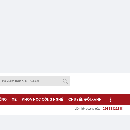
ỐNG
XE
KHOA HỌC CÔNG NGHỆ
CHUYỂN ĐỔI XANH
Liên hệ quảng cáo:
024 36321588