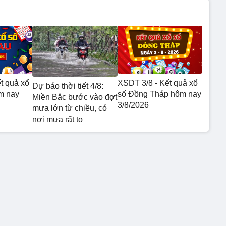
t quả xổ
XSDT 3/8 - Kết quả xổ
Dự báo thời tiết 4/8:
m nay
số Đồng Tháp hôm nay
Miền Bắc bước vào đợt
3/8/2026
mưa lớn từ chiều, có
nơi mưa rất to