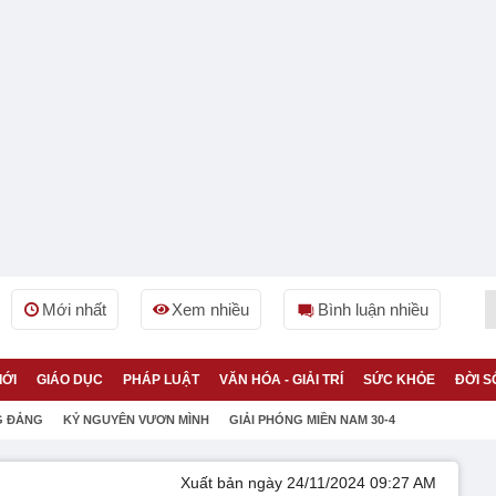
Mới nhất
Xem nhiều
Bình luận nhiều
IỚI
GIÁO DỤC
PHÁP LUẬT
VĂN HÓA - GIẢI TRÍ
SỨC KHỎE
ĐỜI S
G ĐẢNG
KỶ NGUYÊN VƯƠN MÌNH
GIẢI PHÓNG MIỀN NAM 30-4
Xuất bản ngày 24/11/2024 09:27 AM