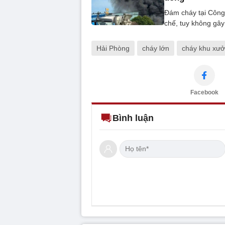
Đám cháy tại Công
chế, tuy không gây
Hải Phòng
cháy lớn
cháy khu xư
Facebook
Bình luận