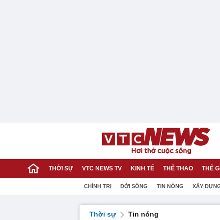
THỜI SỰ
VTC NEWS TV
KINH TẾ
THỂ THAO
THẾ G
CHÍNH TRỊ
ĐỜI SỐNG
TIN NÓNG
XÂY DỰN
Thời sự
Tin nóng