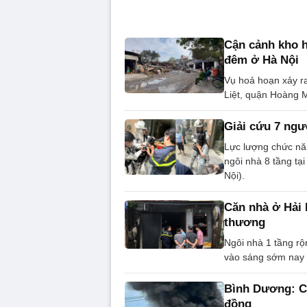
Cận cảnh kho h
đêm ở Hà Nội
Vụ hoả hoạn xảy r
Liệt, quận Hoàng M
Giải cứu 7 ngư
Lực lượng chức năn
ngôi nhà 8 tầng tạ
Nội).
Căn nhà ở Hải 
thương
Ngôi nhà 1 tầng r
vào sáng sớm nay 
Bình Dương: Ch
đồng