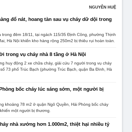
NGUYỄN HUỆ
àng đổ nát, hoang tàn sau vụ cháy dữ dội trong
a trong đêm 18/11, tại ngách 115/35 Định Công, phường Thịnh
ai, Hà Nội khiến kho hàng rộng 250m2 bị thiêu rụi hoàn toàn.
ời trong vụ cháy nhà 8 tầng ở Hà Nội
g huy động 2 xe chữa cháy, giải cứu 7 người trong vụ cháy
i số 73 phố Trúc Bạch (phường Trúc Bạch, quận Ba Đình, Hà
Phòng bốc cháy lúc sáng sớm, một người bị
ộng khoảng 78 m2 ở quận Ngô Quyền, Hải Phòng bốc cháy
khiến một người bị thương.
áy nhà xưởng hơn 1.000m2, thiệt hại nhiều tỷ