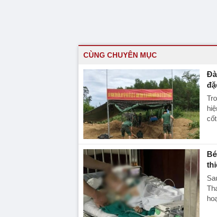
CÙNG CHUYÊN MỤC
Đà
đặ
Tro
hi
cốt 
Bé
th
Sau
Tha
hoạ