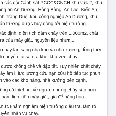
của các đội Cảnh sát PCCC&CNCH khu vực 2, khu
Công an An Dương, Hồng Bàng, An Lão, Kiến An,
nh Tràng Duệ, khu công nghiệp An Dương, khu
ẩn trương được huy động tới hiện trường.
c định, diện tích đám cháy trên 1.000m2, chất
hựa của máy giặt, nguyên liệu nhựa...
cháy lan sang nhà kho và nhà xưởng, đồng thời
 chuyển tài sản ra khỏi khu vực cháy.
được khống chế và dập tắt. Tuy nhiên chất cháy
háy âm ỉ, lực lượng cứu nạn cứu hộ tiếp tục phun
ần vào các kho hàng, nhà xưởng bên cạnh.
ông có thiệt hại về người nhưng cháy sập hơn
ẩm linh kiện máy giặt, giá để hàng hóa...
ức khám nghiệm hiện trường điều tra, làm rõ
uyên nhân vụ cháy.