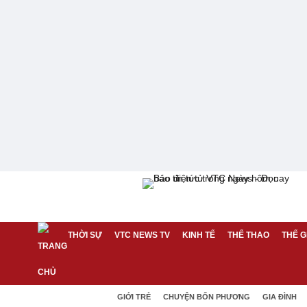
THỜI SỰ
VTC NEWS TV
KINH TẾ
THỂ THAO
THẾ G
GIỚI TRẺ
CHUYỆN BỐN PHƯƠNG
GIA ĐÌNH