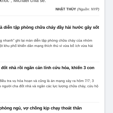
khốc”,
Michael chia sẻ.
NHẬT THÙY
(Nguồn: NYP)
ià diễn tập phòng chữa cháy đầy hài hước gây sốt
ng nhanh" ghi lại màn diễn tập phòng chữa cháy của nhóm
ột khu phố khiến dân mạng thích thú vì vừa bổ ích vừa hài
đốt nhà rồi ngăn cản lính cứu hỏa, khiến 3 con
iều tra vụ hỏa hoạn và cũng là án mạng xảy ra hôm 7/7; 3
o người cha đốt nhà và ngăn các lực lượng chữa cháy, cứu hộ
phòng ngủ, vợ chồng kịp chạy thoát thân