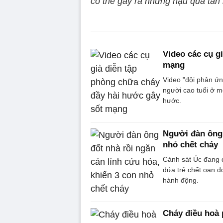
có thể gây ra những hậu quả tàn 
Video các cụ g
mạng
Video "đội phản ứ
người cao tuổi ở m
hước.
Người đàn ông 
nhỏ chết cháy
Cảnh sát Úc đang đ
đứa trẻ chết oan d
hành động.
Cháy điều hoà 