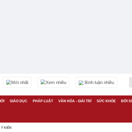
Mới nhất
Xem nhiều
Bình luận nhiều
IỚI
GIÁO DỤC
PHÁP LUẬT
VĂN HÓA - GIẢI TRÍ
SỨC KHỎE
ĐỜI S
Ý KIẾN