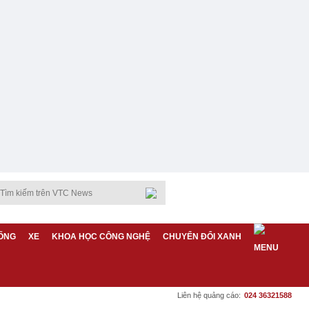
ỐNG
XE
KHOA HỌC CÔNG NGHỆ
CHUYỂN ĐỔI XANH
Liên hệ quảng cáo:
024 36321588