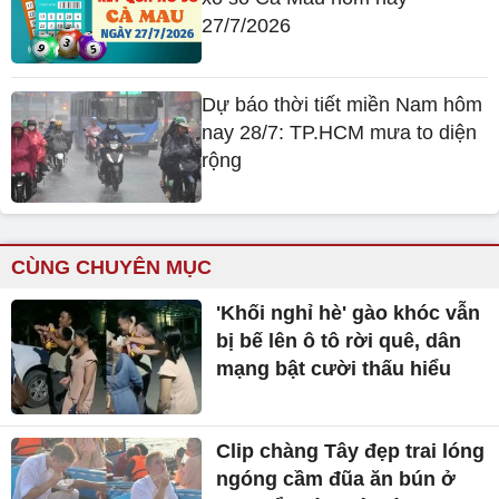
27/7/2026
Dự báo thời tiết miền Nam hôm
nay 28/7: TP.HCM mưa to diện
rộng
CÙNG CHUYÊN MỤC
'Khối nghỉ hè' gào khóc vẫn
bị bế lên ô tô rời quê, dân
mạng bật cười thấu hiểu
Clip chàng Tây đẹp trai lóng
ngóng cầm đũa ăn bún ở