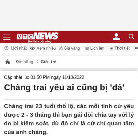
Mới nhất
Xem nhiều
💰 Giá vàng
📅 Lịch âm
☀️ Thời tiết

Đời sống
Giới trẻ
Cập nhật lúc 01:50 PM ngày 11/10/2022
Chàng trai yêu ai cũng bị 'đá'
Chàng trai 23 tuổi thổ lộ, các mối tình cứ yêu
được 2 - 3 tháng thì bạn gái đòi chia tay với lý
do bị kiểm soát, dù đó chỉ là cử chỉ quan tâm
của anh chàng.