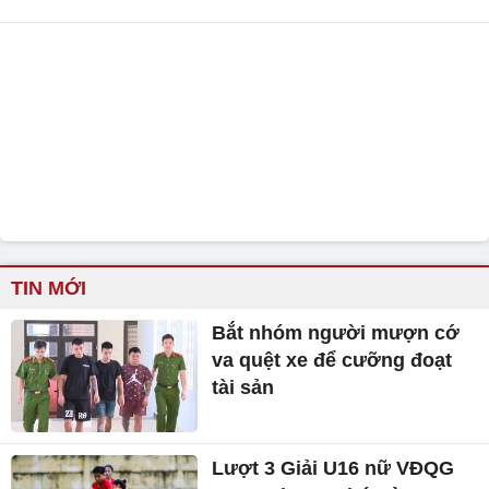
TIN MỚI
Bắt nhóm người mượn cớ
va quệt xe để cưỡng đoạt
tài sản
Lượt 3 Giải U16 nữ VĐQG