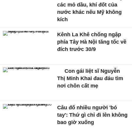
các mỏ dầu, khí đốt của
nước khác nếu Mỹ không
kích
Kênh La Khê chống ngập
phía Tây Hà Nội tăng tốc về
đích trước 30/9
Con gái liệt sĩ Nguyễn
Thị Minh Khai đau đáu tìm
nơi chôn cất mẹ
Câu đố nhiều người 'bó
tay': Thứ gì chỉ đi lên không
bao giờ xuống