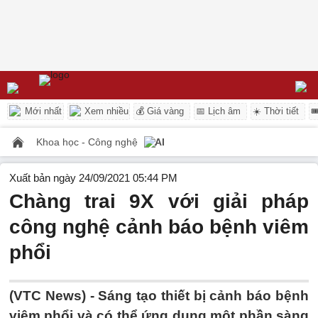
Mới nhất
Xem nhiều
💰 Giá vàng
📅 Lịch âm
☀️ Thời tiết

Khoa học - Công nghệ
AI
Xuất bản ngày 24/09/2021 05:44 PM
Chàng trai 9X với giải pháp
công nghệ cảnh báo bệnh viêm
phổi
(VTC News) -
Sáng tạo thiết bị cảnh báo bệnh
viêm phổi và có thể ứng dụng một phần sàng