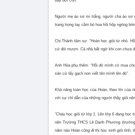
bay đợi con.
Người mẹ áo sơ mi trắng, người cha áo sơ 
trang trọng tay cầm bó hoa hồi hộp ngóng bón
Chị Thảnh tâm sự: “Hoàn học giỏi từ nhỏ. Hồ
cứ đòi mượn. Cả nhà bất ngờ khi con chưa đư
Anh Hòa phụ thêm: “Hồi đó mình có mua cho
sân cứ lấy gạch non viết tên mình lên đó”.
Khả năng toán học của Hoàn, theo lời của n
với sự chỉ dẫn của những người thầy giỏi nê
“Cháu học giỏi từ lớp 1. Lên lớp 6 đang học
nên Trường THCS Lê Danh Phương (trường 
năm nào Hoàn cũng đi thi học sinh giỏi tỉnh, th