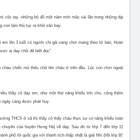
mi cộc tay -những bộ đồ một năm mới mặc vài lần trong những dịp
g con làm thủ tục ra khỏi sân bay.
i em lên 3 tuổi có người chị gái sang chơi mang theo tờ báo, Hoàn
ợc ai dạy chữ đã biết đọc”.
 cháu chiếc mũ thêu chữ tên cháu ở trên đầu. Lúc con chơi ngoài
hiều thầy cô dạy em, như một thứ năng khiếu trời cho, cộng thêm
n ngày càng được phát huy.
 trường THCS ở xã thì thầy cô thấy cháu thực sự có năng khiếu toán
chuyên của huyện Hưng Hà) về dạy. Sau đó từ lớp 7 đến lớp 11
ành phố rồi quốc gia với thành tích thấp nhất là giải Nhì (hồi lớp 9)”