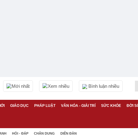
Mới nhất
Xem nhiều
Bình luận nhiều
IỚI
GIÁO DỤC
PHÁP LUẬT
VĂN HÓA - GIẢI TRÍ
SỨC KHỎE
ĐỜI S
 ANH
HỎI - ĐÁP
CHÂN DUNG
DIỄN ĐÀN