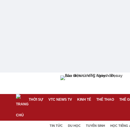
THỜI SỰ
VTC NEWS TV
KINH TẾ
THỂ THAO
THẾ G
TIN TỨC
DU HỌC
TUYỂN SINH
HỌC TIẾNG