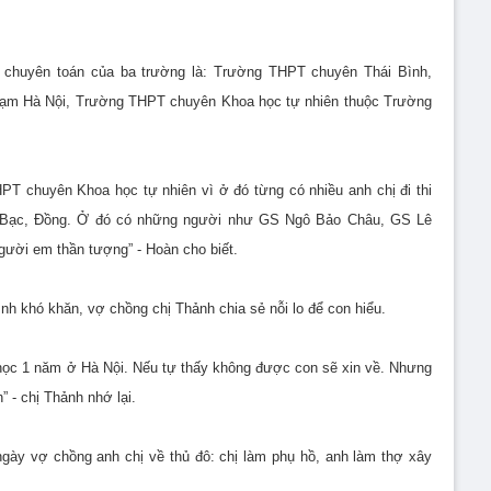
0 chuyên toán của ba trường là: Trường THPT chuyên Thái Bình,
m Hà Nội, Trường THPT chuyên Khoa học tự nhiên thuộc Trường
T chuyên Khoa học tự nhiên vì ở đó từng có nhiều anh chị đi thi
 Bạc, Đồng. Ở đó có những người như GS Ngô Bảo Châu, GS Lê
ười em thần tượng” - Hoàn cho biết.
h khó khăn, vợ chồng chị Thảnh chia sẻ nỗi lo để con hiểu.
 học 1 năm ở Hà Nội. Nếu tự thấy không được con sẽ xin về. Nhưng
 - chị Thảnh nhớ lại.
gày vợ chồng anh chị về thủ đô: chị làm phụ hồ, anh làm thợ xây