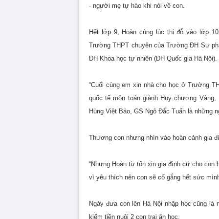
- người mẹ tự hào khi nói về con.
Hết lớp 9, Hoàn cùng lúc thi đỗ vào lớp 1
Trường THPT chuyên của Trường ĐH Sư phạ
ĐH Khoa học tự nhiên (ĐH Quốc gia Hà Nội).
“Cuối cùng em xin nhà cho học ở Trường THP
quốc tế môn toán giành Huy chương Vàng,
Hùng Việt Bảo, GS Ngô Đắc Tuấn là những ng
Thương con nhưng nhìn vào hoàn cảnh gia đìn
“Nhưng Hoàn từ tốn xin gia đình cứ cho con
vì yêu thích nên con sẽ cố gắng hết sức mình”
Ngày đưa con lên Hà Nội nhập học cũng là n
kiếm tiền nuôi 2 con trai ăn học.