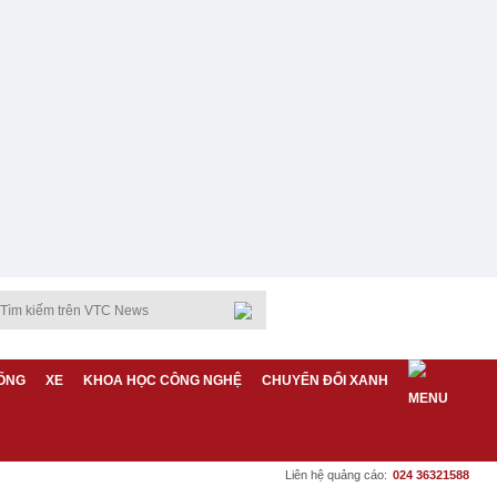
ỐNG
XE
KHOA HỌC CÔNG NGHỆ
CHUYỂN ĐỔI XANH
Liên hệ quảng cáo:
024 36321588