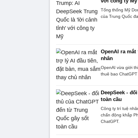
với công ty Mỹ
Tổng thống Mỹ Dona
của Trung Quốc đa
OpenAI ra mắt 
nhân
OpenAI vừa giới thi
thuê bao ChatGPT 
DeepSeek - đối
toàn cầu
Công ty trí tuệ nh
chấn động khắp Ph
ChatGPT.