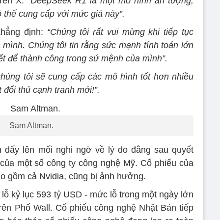
rên X:
“DeepSeek R1 là một mô hình ấn tượng,
ó thể cung cấp với mức giá này”.
khẳng định:
“Chúng tôi rất vui mừng khi tiếp tục
a mình. Chúng tôi tin rằng sức mạnh tính toán lớn
ết để thành công trong sứ mệnh của mình”.
chúng tôi sẽ cung cấp các mô hình tốt hơn nhiều
 đối thủ cạnh tranh mới!”.
Sam Altman.
 dấy lên mối nghi ngờ về lý do đằng sau quyết
 của một số công ty công nghệ Mỹ. Cổ phiếu của
ao gồm cả Nvidia, cũng bị ảnh hưởng.
 lỗ kỷ lục 593 tỷ USD - mức lỗ trong một ngày lớn
 trên Phố Wall. Cổ phiếu công nghệ Nhật Bản tiếp