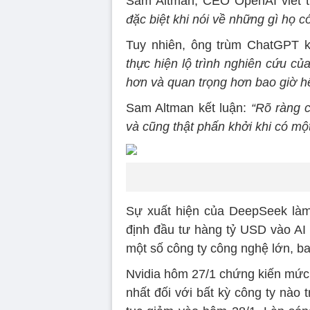
Sam Altman, CEO OpenAI viết t
đặc biệt khi nói về những gì họ c
Tuy nhiên, ông trùm ChatGPT 
thực hiện lộ trình nghiên cứu củ
hơn và quan trọng hơn bao giờ h
Sam Altman kết luận:
“Rõ ràng 
và cũng thật phấn khởi khi có một
Sự xuất hiện của DeepSeek làm
định đầu tư hàng tỷ USD vào AI
một số công ty công nghệ lớn, b
Nvidia hôm 27/1 chứng kiến ​​mức
nhất đối với bất kỳ công ty nào