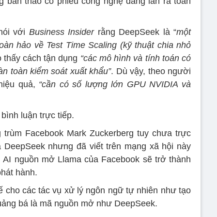
g bán tháo cổ phiếu công nghệ đang lan ra toàn
nói với
Business Insider
rằng DeepSeek là “
một
 hoàn hảo về Test Time Scaling (kỹ thuật chia nhỏ
o thấy cách tận dụng
“các mô hình và tính toán có
àn toàn kiểm soát xuất khẩu”
. Dù vậy, theo người
 hiệu quả,
“cần có số lượng lớn GPU NVIDIA và
nh luận trực tiếp.
g trùm Facebook Mark Zuckerberg tuy chưa trực
ủa DeepSeek nhưng đã viết trên mạng xã hội này
h AI nguồn mở Llama của Facebook sẽ trở thành
phát hành.
ế cho các tác vụ xử lý ngôn ngữ tự nhiên như tạo
 quảng bá là mã nguồn mở như DeepSeek.