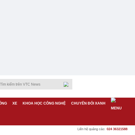
ỐNG
XE
KHOA HỌC CÔNG NGHỆ
CHUYỂN ĐỔI XANH
Liên hệ quảng cáo:
024 36321588