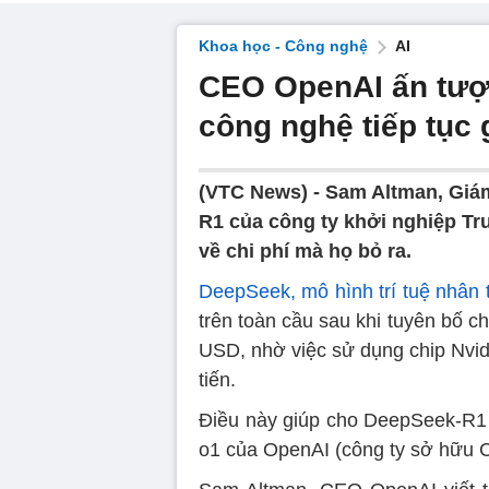
Khoa học - Công nghệ
AI
CEO OpenAI ấn tượ
công nghệ tiếp tục
(VTC News) -
Sam Altman, Giám
R1 của công ty khởi nghiệp Tr
về chi phí mà họ bỏ ra.
DeepSeek, mô hình trí tuệ nhân 
trên toàn cầu sau khi tuyên bố c
USD, nhờ việc sử dụng chip Nvid
tiến.
Điều này giúp cho DeepSeek-R1 c
o1 của OpenAI (công ty sở hữu 