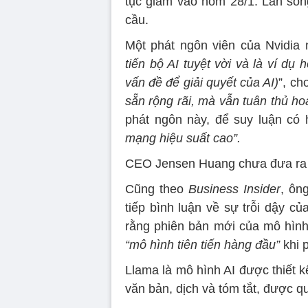
tục giảm vào hôm 28/1. Làn són
cầu.
Một phát ngôn viên của Nvidia 
tiến bộ AI tuyệt vời và là ví dụ
vấn đề để giải quyết của AI)
”, ch
sẵn rộng rãi, mà vẫn tuân thủ ho
phát ngôn này, để suy luận có
mạng hiệu suất cao”.
CEO Jensen Huang chưa đưa ra bì
Cũng theo
Business Insider
, ôn
tiếp bình luận về sự trỗi dậy c
rằng phiên bản mới của mô hìn
“mô hình tiên tiến hàng đầu”
khi 
Llama là mô hình AI được thiết k
văn bản, dịch và tóm tắt, được