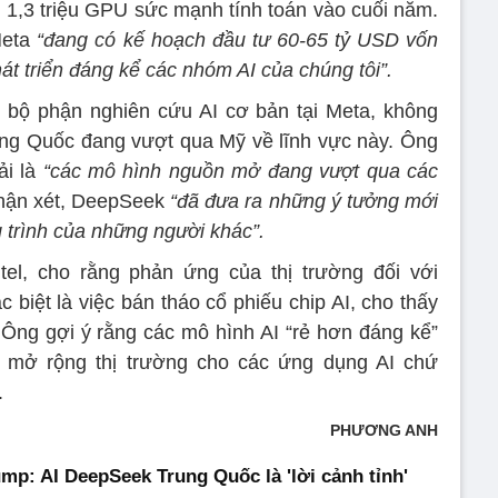
1,3 triệu GPU sức mạnh tính toán vào cuối năm.
Meta
“đang có kế hoạch đầu tư 60-65 tỷ USD vốn
át triển đáng kể các nhóm AI của chúng tôi”.
 bộ phận nghiên cứu AI cơ bản tại Meta, không
ung Quốc đang vượt qua Mỹ về lĩnh vực này. Ông
i là
“các mô hình nguồn mở đang vượt qua các
nhận xét, DeepSeek
“đã đưa ra những ý tưởng mới
 trình của những người khác”.
tel, cho rằng phản ứng của thị trường đối với
biệt là việc bán tháo cổ phiếu chip AI, cho thấy
. Ông gợi ý rằng các mô hình AI “rẻ hơn đáng kể”
 mở rộng thị trường cho các ứng dụng AI chứ
.
PHƯƠNG ANH
mp: AI DeepSeek Trung Quốc là 'lời cảnh tỉnh'