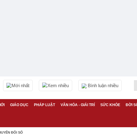
Mới nhất
Xem nhiều
Bình luận nhiều
IỚI
GIÁO DỤC
PHÁP LUẬT
VĂN HÓA - GIẢI TRÍ
SỨC KHỎE
ĐỜI S
HUYỂN ĐỔI SỐ