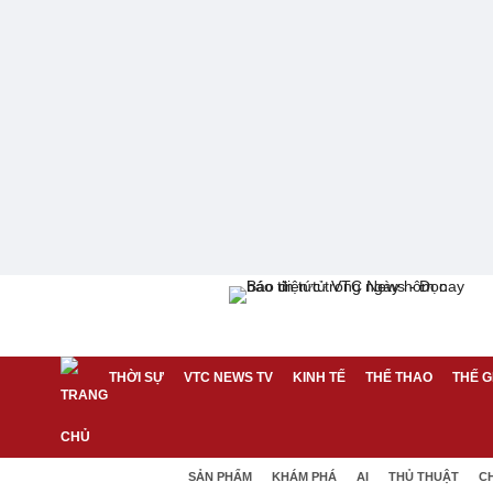
THỜI SỰ
VTC NEWS TV
KINH TẾ
THỂ THAO
THẾ G
SẢN PHẨM
KHÁM PHÁ
AI
THỦ THUẬT
C