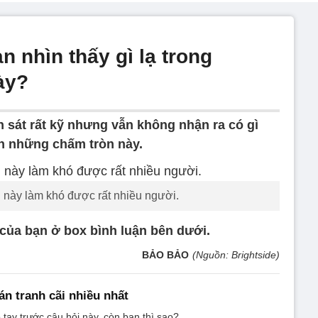
n nhìn thấy gì lạ trong
ày?
 sát rất kỹ nhưng vẫn không nhận ra có gì
àn những chấm tròn này.
 này làm khó được rất nhiều người.
 của bạn ở box bình luận bên dưới.
BẢO BẢO
(Nguồn: Brightside)
án tranh cãi nhiều nhất
 tay trước câu hỏi này, còn bạn thì sao?