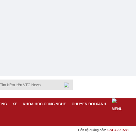
ỐNG
XE
KHOA HỌC CÔNG NGHỆ
CHUYỂN ĐỔI XANH
Liên hệ quảng cáo:
024 36321588