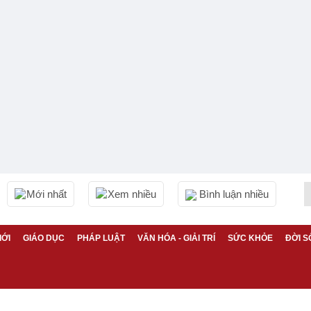
Mới nhất
Xem nhiều
Bình luận nhiều
IỚI
GIÁO DỤC
PHÁP LUẬT
VĂN HÓA - GIẢI TRÍ
SỨC KHỎE
ĐỜI S