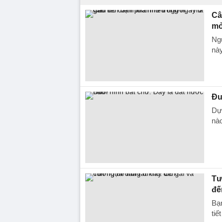
Câ
mở
Ngư
này
Đu
Dựa
nà
Tư
đế
Bạn
tiế