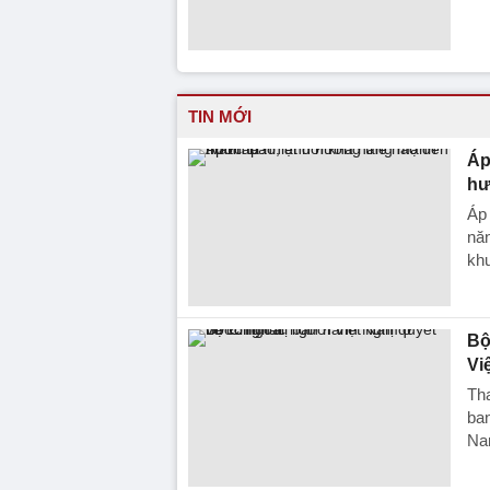
TIN MỚI
Áp
hư
Áp
năn
kh
Bộ
Vi
Tha
ban
Na