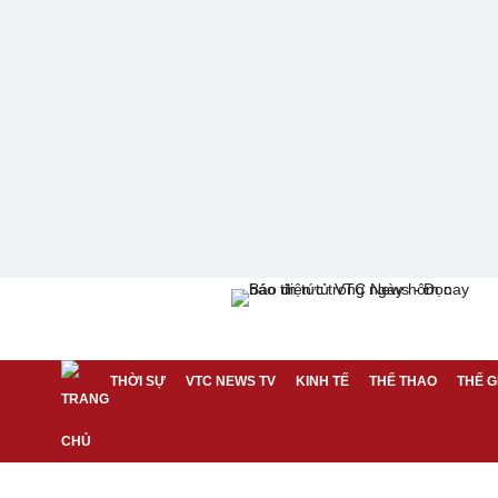
THỜI SỰ
VTC NEWS TV
KINH TẾ
THỂ THAO
THẾ G