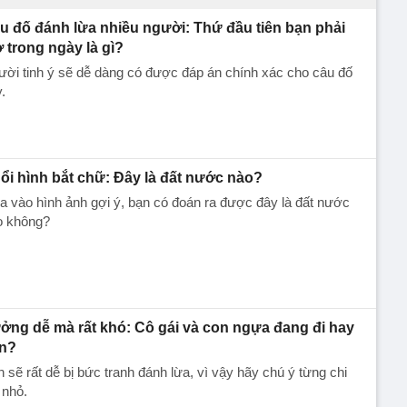
u đố đánh lừa nhiều người: Thứ đầu tiên bạn phải
 trong ngày là gì?
ời tinh ý sẽ dễ dàng có được đáp án chính xác cho câu đố
.
ổi hình bắt chữ: Đây là đất nước nào?
 vào hình ảnh gợi ý, bạn có đoán ra được đây là đất nước
o không?
ởng dễ mà rất khó: Cô gái và con ngựa đang đi hay
n?
 sẽ rất dễ bị bức tranh đánh lừa, vì vậy hãy chú ý từng chi
t nhỏ.