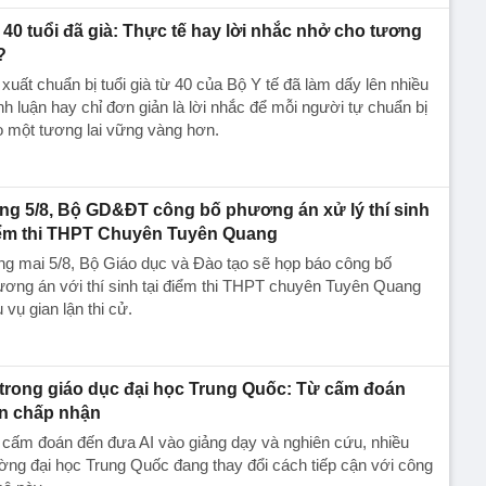
40 tuổi đã già: Thực tế hay lời nhắc nhở cho tương
?
xuất chuẩn bị tuổi già từ 40 của Bộ Y tế đã làm dấy lên nhiều
nh luận hay chỉ đơn giản là lời nhắc để mỗi người tự chuẩn bị
 một tương lai vững vàng hơn.
ng 5/8, Bộ GD&ĐT công bố phương án xử lý thí sinh
ểm thi THPT Chuyên Tuyên Quang
g mai 5/8, Bộ Giáo dục và Đào tạo sẽ họp báo công bố
ơng án với thí sinh tại điểm thi THPT chuyên Tuyên Quang
 vụ gian lận thi cử.
 trong giáo dục đại học Trung Quốc: Từ cấm đoán
n chấp nhận
cấm đoán đến đưa AI vào giảng dạy và nghiên cứu, nhiều
ờng đại học Trung Quốc đang thay đổi cách tiếp cận với công