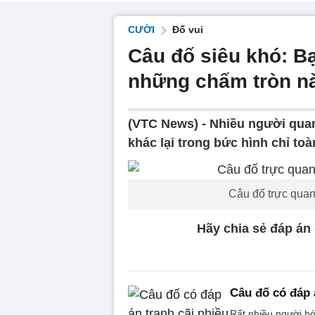
CƯỜI
Đố vui
Câu đố siêu khó: Bạ
những chấm tròn n
(VTC News) -
Nhiều người quan
khác lại trong bức hình chỉ to
Câu đố trực quan
Hãy chia sẻ đáp án
Câu đố có đáp 
Rất nhiều người bó