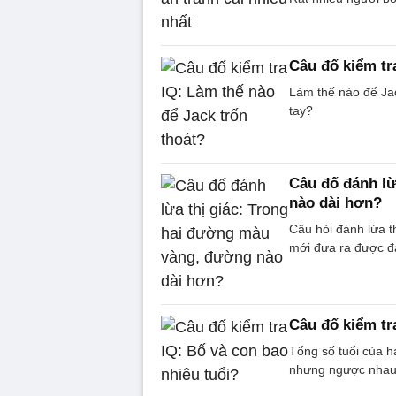
Câu đố kiểm tr
Làm thế nào để Jac
tay?
Câu đố đánh lừ
nào dài hơn?
Câu hỏi đánh lừa th
mới đưa ra được đ
Câu đố kiểm tr
Tổng số tuổi của ha
nhưng ngược nhau, 