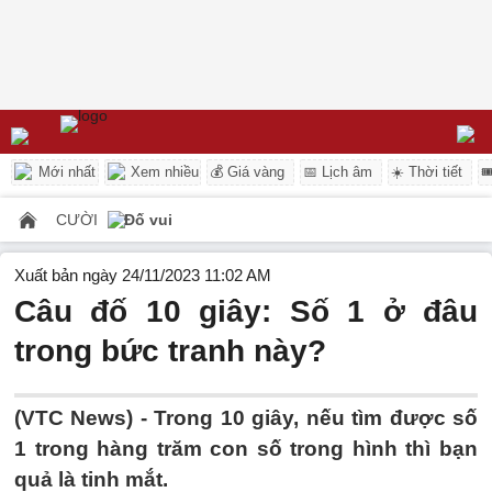
Mới nhất
Xem nhiều
💰 Giá vàng
📅 Lịch âm
☀️ Thời tiết

CƯỜI
Đố vui
Xuất bản ngày 24/11/2023 11:02 AM
Câu đố 10 giây: Số 1 ở đâu
trong bức tranh này?
(VTC News) -
Trong 10 giây, nếu tìm được số
1 trong hàng trăm con số trong hình thì bạn
quả là tinh mắt.