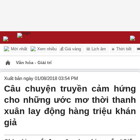
Mới nhất
Xem nhiều
💰 Giá vàng
📅 Lịch âm
☀️ Thời tiết

Văn hóa - Giải trí
Xuất bản ngày 01/08/2018 03:54 PM
Câu chuyện truyền cảm hứng
cho những ước mơ thời thanh
xuân lay động hàng triệu khán
giả