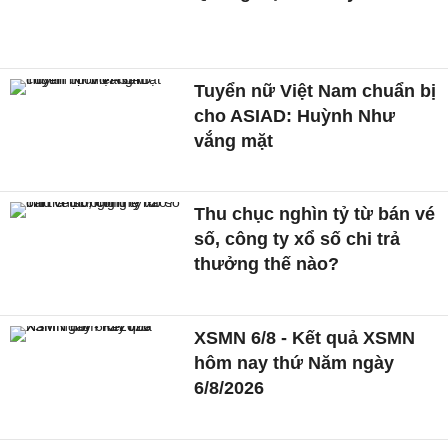
Tuyển nữ Việt Nam chuẩn bị
cho ASIAD: Huỳnh Như
vắng mặt
Thu chục nghìn tỷ từ bán vé
số, công ty xổ số chi trả
thưởng thế nào?
XSMN 6/8 - Kết quả XSMN
hôm nay thứ Năm ngày
6/8/2026