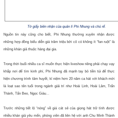
Tờ giấy biên nhận của quản lí Phi Nhung và chú rể.
Nguồn tin này cũng cho biết, Phi Nhung thường xuyên nhận được
những hợp đồng biểu diễn giá trăm triệu bởi cô có không ít “fan ruột” là
những khán giả thuộc hàng đại gia.
Trong thời buổi nhiều ca sĩ muốn thực hiện liveshow riêng phải chạy vạy
khắp nơi để tìm kinh phí, Phi Nhung đã mạnh tay bỏ tiền túi để thực
hiện chương trình tâm huyết, kỉ niệm hơn 20 năm ca hát với khách mời
là loạt sao tên tuổi trong ngành giải trí như Hoài Linh, Hoài Lâm, Trấn
Thành, Tấn Beo, Ngọc Giàu...
Trước những tiết lộ “nóng” về giá cát sê của giọng hát trữ tình được
nhiều khán giả yêu mến, phóng viên đã liên hệ với anh Chu Minh Thành