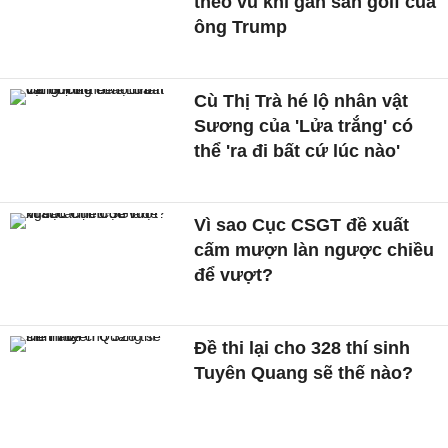
theo vũ khí gần sân golf của
ông Trump
Cù Thị Trà hé lộ nhân vật
Sương của 'Lửa trắng' có
thể 'ra đi bất cứ lúc nào'
Vì sao Cục CSGT đề xuất
cấm mượn làn ngược chiều
để vượt?
Đề thi lại cho 328 thí sinh
Tuyên Quang sẽ thế nào?