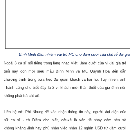
Bình Minh đảm nhiệm vai trò MC cho đám cưới của chú rể đại gia
Ngoài 3 ca sĩ nổi tiếng trong làng nhạc Việt, đám cưới của vị đại gia trẻ
tuổi này còn mời siêu mẫu Bình Minh và MC Quỳnh Hoa đến dẫn
chương trình trong bữa tiệc đãi quan khách và hai họ. Tuy nhiên, anh
Thành cũng cho biết đây là 2 vị khách mời thân thiết của gia đình nên
không phải trả cát xê.
Liên hệ với Phi Nhung để xác nhận thông tin này, người đại diện của
nữ ca sĩ - cô Diễm cho biết, cát-xê là vấn đề nhạy cảm nên sẽ
không khẳng định hay phủ nhận việc nhận 12 nghìn USD từ đám cưới