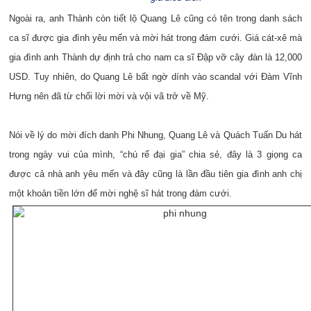
Ngoài ra, anh Thành còn tiết lộ Quang Lê cũng có tên trong danh sách
ca sĩ được gia đình yêu mến và mời hát trong đám cưới. Giá cát-xê mà
gia đình anh Thành dự định trả cho nam ca sĩ Đập vỡ cây đàn là 12,000
USD. Tuy nhiên, do Quang Lê bất ngờ dính vào scandal với Đàm Vĩnh
Hưng nên đã từ chối lời mời và vội vã trở về Mỹ.
Nói về lý do mời đích danh Phi Nhung, Quang Lê và Quách Tuấn Du hát
trong ngày vui của mình, “chú rể đại gia” chia sẻ, đây là 3 giọng ca
được cả nhà anh yêu mến và đây cũng là lần đầu tiên gia đình anh chị
một khoản tiền lớn để mời nghệ sĩ hát trong đám cưới.