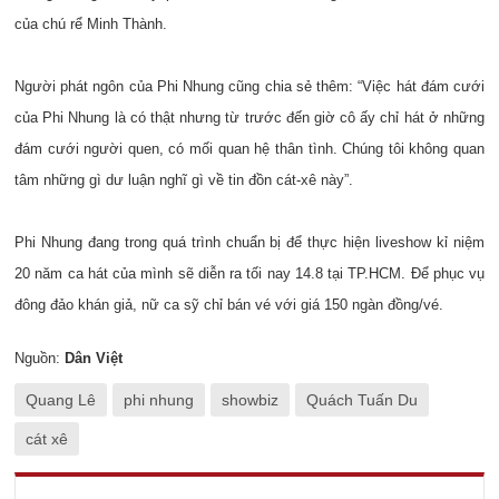
của chú rể Minh Thành.
Người phát ngôn của Phi Nhung cũng chia sẻ thêm: “Việc hát đám cưới
của Phi Nhung là có thật nhưng từ trước đến giờ cô ấy chỉ hát ở những
đám cưới người quen, có mối quan hệ thân tình. Chúng tôi không quan
tâm những gì dư luận nghĩ gì về tin đồn cát-xê này”.
Phi Nhung đang trong quá trình chuẩn bị để thực hiện liveshow kỉ niệm
20 năm ca hát của mình sẽ diễn ra tối nay 14.8 tại TP.HCM. Để phục vụ
đông đảo khán giả, nữ ca sỹ chỉ bán vé với giá 150 ngàn đồng/vé.
Nguồn:
Dân Việt
Quang Lê
phi nhung
showbiz
Quách Tuấn Du
cát xê