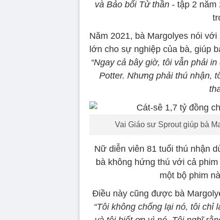
và Bảo bối Tử thần
- tập 2 năm 
tr
Năm 2021, bà Margolyes nói với
lớn cho sự nghiệp của bà, giúp b
“Ngay cả bây giờ, tôi vẫn phải 
Potter. Nhưng phải thú nhận, t
th
Vai Giáo sư Sprout giúp bà Ma
Nữ diễn viên 81 tuổi thú nhận d
bà không hứng thú với cả phim
một bộ phim nà
Điều này cũng được bà Margolye
“Tôi không chống lại nó, tôi chỉ
và tôi biết ơn vì nó. Tôi nghĩ r