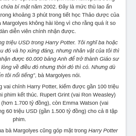
 chứa bí mật
năm 2002. Đây là mức thù lao ấn
 trong khoảng 3 phút trong tiết học Thảo dược của
 Margolyes không hài lòng vì cho rằng quá ít so
dàn diễn viên chính nhận được.
g triệu USD trong Harry Potter. Tôi nghĩ ba hoặc
u đó và họ xứng đáng, nhưng nhân vật của tôi thì
 nhận được 60.000 bảng Anh để trở thành Giáo sư
 lòng về điều đó nhưng thời đó thì có. Nhưng dù
 tôi nổi tiếng”
, bà Margolyes nói.
ng vai chính Harry Potter, kiếm được gần 100 triệu
i phim kết thúc. Rupert Grint (vai Ron Weasley)
D (hơn 1.700 tỷ đồng), còn Emma Watson (vai
g 60 triệu USD (gần 1.500 tỷ đồng) cho cả 8 tập
phim.
ủa bà Margolyes cũng góp mặt trong
Harry Potter