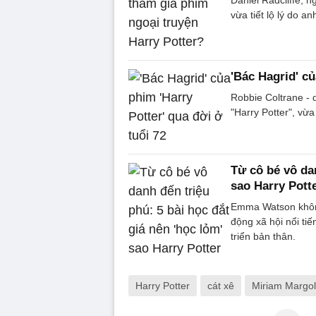
vừa tiết lộ lý do a
'Bác Hagrid' củ
Robbie Coltrane - 
"Harry Potter", vừa
Từ cô bé vô dan
sao Harry Pott
Emma Watson không
động xã hội nổi ti
triển bản thân.
Harry Potter
cát xê
Miriam Margo