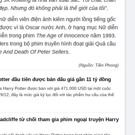
 đẹp. Nhưng đó không phải là thế giới của tôi”.
nữ diễn viên điện ảnh kiêm người lồng tiếng gốc
 được ví là Oscar nước Anh, ở hạng mục Nữ diễn
diễn trong phim
The Age of Innocence
năm 1993.
ers trong bộ phim truyền hình đoạt giải Quả cầu
e And Death Of Peter Sellers
.
(Nguồn: Tiền Phong)
otter đầu tiên được bán đấu giá gần 11 tỷ đồng
a Harry Potter được bán với giá 471.000 USD tại một cuộc
9/12; đây là mức giá kỷ lục đối với tác phẩm hư cấu của thế
adcliffe từ chối tham gia phim ngoại truyện Harry
gười nổi danh với vai Harry Potter trong loạt phim cùng tên,