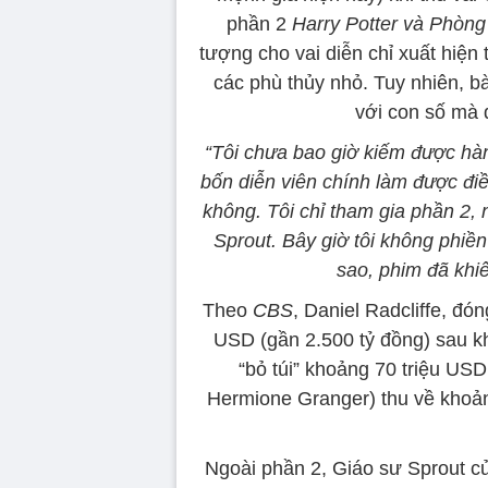
phần 2
Harry Potter và Phòng
tượng cho vai diễn chỉ xuất hiện
các phù thủy nhỏ. Tuy nhiên, bà
với con số mà 
“Tôi chưa bao giờ kiếm được hàn
bốn diễn viên chính làm được điề
không. Tôi chỉ tham gia phần 2,
Sprout. Bây giờ tôi không phiền
sao, phim đã khiến
Theo
CBS
, Daniel Radcliffe, đó
USD (gần 2.500 tỷ đồng) sau kh
“bỏ túi” khoảng 70 triệu US
Hermione Granger) thu về khoản
Ngoài phần 2, Giáo sư Sprout c