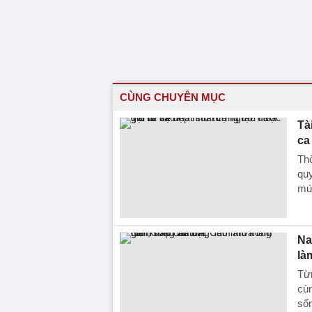
CÙNG CHUYÊN MỤC
Tà
ca
Thờ
qu
mứ
Na
là
Từ
cùn
sốn