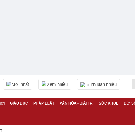
Mới nhất
Xem nhiều
Bình luận nhiều
IỚI
GIÁO DỤC
PHÁP LUẬT
VĂN HÓA - GIẢI TRÍ
SỨC KHỎE
ĐỜI S
ỆT