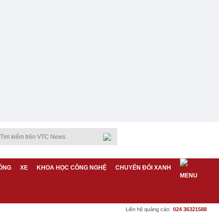
ỐNG
XE
KHOA HỌC CÔNG NGHỆ
CHUYỂN ĐỔI XANH
Liên hệ quảng cáo:
024 36321588