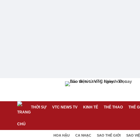
THỜI SỰ
VTC NEWS TV
KINH TẾ
THỂ THAO
THẾ G
HOA HẬU
CA NHẠC
SAO THẾ GIỚI
SAO VI