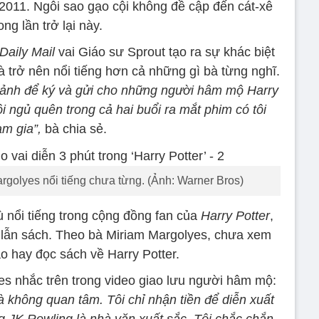
2011. Ngôi sao gạo cội không đề cập đến cát-xê
ong lần trở lại này.
Daily Mail
vai Giáo sư Sprout tạo ra sự khác biệt
à trở nên nổi tiếng hơn cả những gì bà từng nghĩ.
in ảnh để ký và gửi cho những người hâm mộ Harry
ôi ngủ quên trong cả hai buổi ra mắt phim có tôi
am gia”,
bà chia sẻ.
rgolyes nổi tiếng chưa từng. (Ảnh: Warner Bros)
ù nổi tiếng trong cộng đồng fan của
Harry Potter
,
 lẫn sách. Theo bà Miriam Margolyes, chưa xem
o hay đọc sách về Harry Potter.
s nhắc trên trong video giao lưu người hâm mộ:
 là không quan tâm. Tôi chỉ nhận tiền để diễn xuất
ằng JK Rowling là nhà văn xuất sắc. Tôi chắc chắn