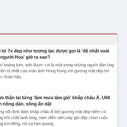
i tử 7x đẹp như tượng tạc được gọi là 'đệ nhất soái
 người Hoa' giờ ra sao?
i hoàng kim, anh được coi là một trong những người đàn ông
yến rũ nhất của màn ảnh Hong Kong với gương mặt đẹp tới
c hoàn hảo.
m thần lai từng 'làm mưa làm gió' khắp châu Á, U60
m nông dân, sống ẩn dật
ng nổi đình đám khắp châu Á bởi gương mặt đẹp hiếm có
g khí chất lạnh lùng, nam diễn viên này giờ đây chọn cuộc
g kín tiếng, rời xa hào quang.