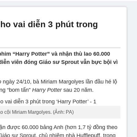
cho vai diễn 3 phút trong
phim “Harry Potter” và nhận thù lao 60.000
diễn viên đóng Giáo sư Sprout vẫn bực bội vì
o
ngày 24/10, bà Miriam Margolyes lần đầu hé lộ
ong “bom tấn”
Harry Potter
sau 20 năm.
o cội Miriam Margolyes. (Ảnh: PA)
nhận được 60.000 bảng Anh (hơn 1,7 tỷ đồng theo
Giáo sư Sprout, chủ nhiệm nhà Hufflepuff, trong