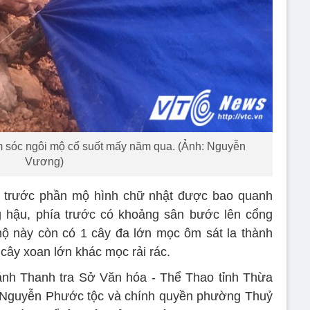
 sóc ngôi mộ cổ suốt mấy năm qua. (Ảnh: Nguyễn
Vương)
t trước phần mộ hình chữ nhật được bao quanh
g hậu, phía trước có khoảng sân bước lên cổng
ộ này còn có 1 cây đa lớn mọc ôm sát la thành
cây xoan lớn khác mọc rải rác.
hánh Thanh tra Sở Văn hóa - Thể Thao tỉnh Thừa
sự Nguyễn Phước tộc và chính quyền phường Thuỷ