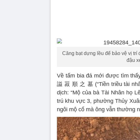
Căng bạt dựng lều để bảo vệ vị trí
đậu x
Về tấm bia đá mới được tìm 
謚 菽 順 之 墓 (“Tiền triều tài nhân
dịch: “Mộ của bà Tài Nhân họ Lê
trú khu vực 3, phường Thủy Xuân
ngôi mộ cổ mà ông vẫn thường nh