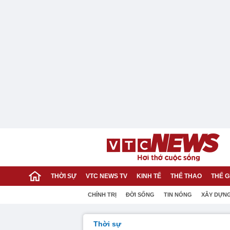
THỜI SỰ
VTC NEWS TV
KINH TẾ
THỂ THAO
THẾ G
CHÍNH TRỊ
ĐỜI SỐNG
TIN NÓNG
XÂY DỰN
Thời sự