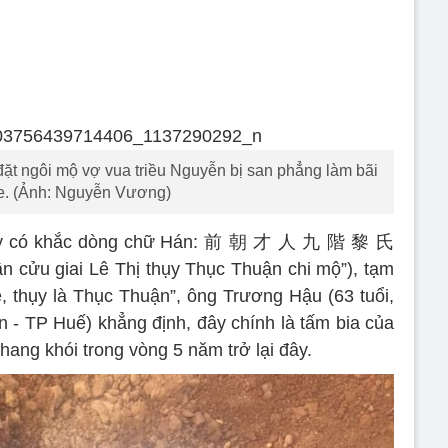
 đặt ngôi mộ vợ vua triều Nguyễn bị san phẳng làm bãi
e. (Ảnh: Nguyễn Vương)
thấy có khắc dòng chữ Hán: 前 朝 才 人 九 階 黎 氏
 cửu giai Lê Thị thụy Thục Thuận chi mộ”), tạm
, thụy là Thục Thuận”, ông Trương Hậu (63 tuổi,
 - TP Huế) khẳng định, đây chính là tấm bia của
ang khói trong vòng 5 năm trở lại đây.