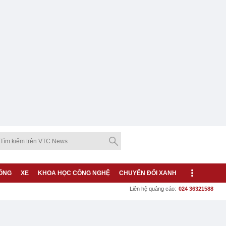
ỐNG
XE
KHOA HỌC CÔNG NGHỆ
CHUYỂN ĐỔI XANH
Liên hệ quảng cáo:
024 36321588