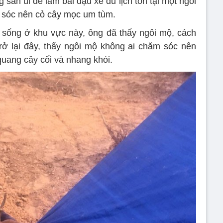
san ủi để làm bãi đậu xe du lịch tồn tại một ngôi
 sóc nên cỏ cây mọc um tùm.
sống ở khu vực này, ông đã thấy ngôi mộ, cách
ở lại đây, thấy ngôi mộ không ai chăm sóc nên
uang cây cối và nhang khói.