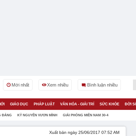
Mới nhất
Xem nhiều
Bình luận nhiều
IỚI
GIÁO DỤC
PHÁP LUẬT
VĂN HÓA - GIẢI TRÍ
SỨC KHỎE
ĐỜI S
G ĐẢNG
KỶ NGUYÊN VƯƠN MÌNH
GIẢI PHÓNG MIỀN NAM 30-4
Xuất bản ngày 25/06/2017 07:52 AM