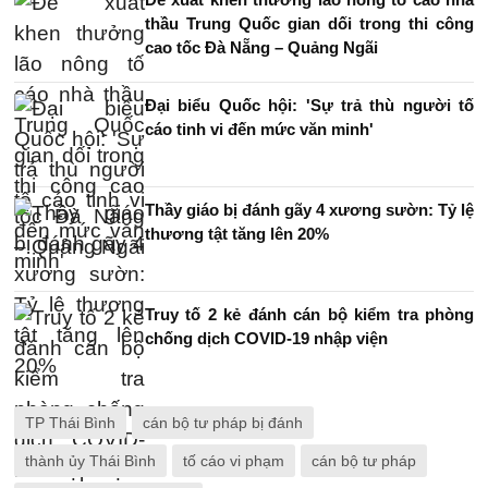
thầu Trung Quốc gian dối trong thi công
cao tốc Đà Nẵng – Quảng Ngãi
Đại biểu Quốc hội: 'Sự trả thù người tố
cáo tinh vi đến mức văn minh'
Thầy giáo bị đánh gãy 4 xương sườn: Tỷ lệ
thương tật tăng lên 20%
Truy tố 2 kẻ đánh cán bộ kiểm tra phòng
chống dịch COVID-19 nhập viện
TP Thái Bình
cán bộ tư pháp bị đánh
thành ủy Thái Bình
tố cáo vi phạm
cán bộ tư pháp