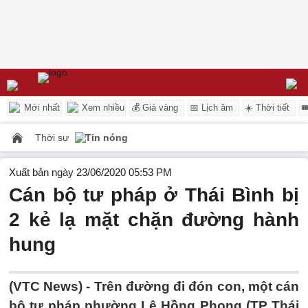
Mới nhất
Xem nhiều
💰 Giá vàng
📅 Lịch âm
☀️ Thời tiết

Thời sự
Tin nóng
Xuất bản ngày 23/06/2020 05:53 PM
Cán bộ tư pháp ở Thái Bình bị
2 kẻ lạ mặt chặn đường hành
hung
(VTC News) -
Trên đường đi đón con, một cán
bộ tư pháp phường Lê Hồng Phong (TP Thái