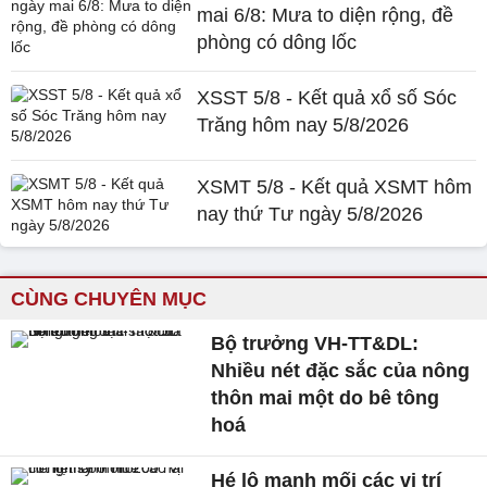
mai 6/8: Mưa to diện rộng, đề
phòng có dông lốc
XSST 5/8 - Kết quả xổ số Sóc
Trăng hôm nay 5/8/2026
XSMT 5/8 - Kết quả XSMT hôm
nay thứ Tư ngày 5/8/2026
CÙNG CHUYÊN MỤC
Bộ trưởng VH-TT&DL:
Nhiều nét đặc sắc của nông
thôn mai một do bê tông
hoá
Hé lộ manh mối các vị trí