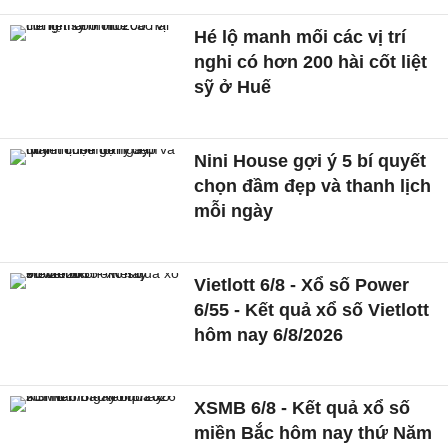
Hé lộ manh mối các vị trí
nghi có hơn 200 hài cốt liệt
sỹ ở Huế
Nini House gợi ý 5 bí quyết
chọn đầm đẹp và thanh lịch
mỗi ngày
Vietlott 6/8 - Xổ số Power
6/55 - Kết quả xổ số Vietlott
hôm nay 6/8/2026
XSMB 6/8 - Kết quả xổ số
miền Bắc hôm nay thứ Năm