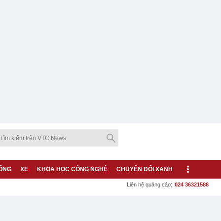
ỐNG
XE
KHOA HỌC CÔNG NGHỆ
CHUYỂN ĐỔI XANH
Liên hệ quảng cáo:
024 36321588