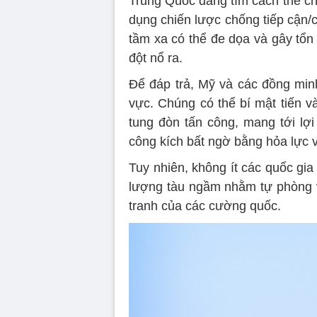
Trung Quốc đang tìm cách thế ch
dụng chiến lược chống tiếp cận/
tầm xa có thể đe dọa và gây tổn
đột nổ ra.
Để đáp trả, Mỹ và các đồng minh
vực. Chúng có thể bí mật tiến 
tung đòn tấn công, mang tới lợ
công kích bất ngờ bằng hỏa lực v
Tuy nhiên, không ít các quốc gi
lượng tàu ngầm nhằm tự phòng v
tranh của các cường quốc.