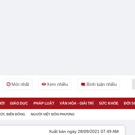
Mới nhất
Xem nhiều
Bình luận nhiều
IỚI
GIÁO DỤC
PHÁP LUẬT
VĂN HÓA - GIẢI TRÍ
SỨC KHỎE
ĐỜI S
TỨC BIỂN ĐÔNG
NGƯỜI VIỆT BỐN PHƯƠNG
Xuất bản ngày 28/09/2021 07:49 AM