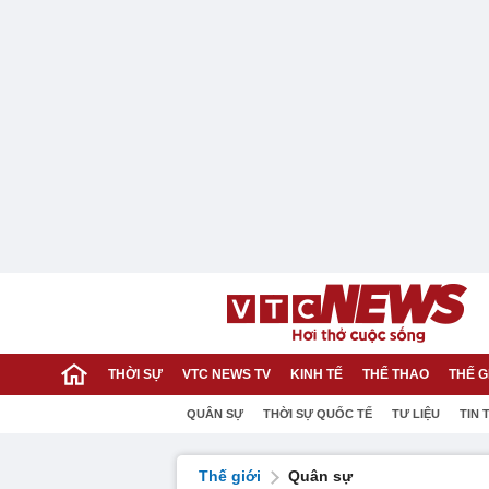
THỜI SỰ
VTC NEWS TV
KINH TẾ
THỂ THAO
THẾ G
QUÂN SỰ
THỜI SỰ QUỐC TẾ
TƯ LIỆU
TIN 
Thế giới
Quân sự