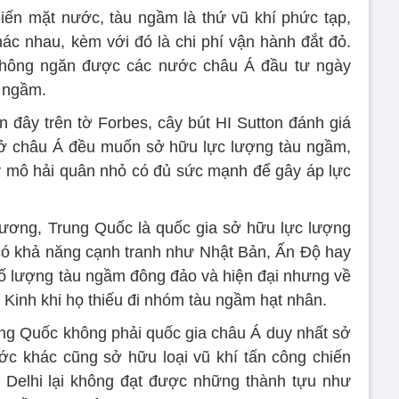
iến mặt nước, tàu ngầm là thứ vũ khí phức tạp,
hác nhau, kèm với đó là chi phí vận hành đắt đỏ.
không ngăn được các nước châu Á đầu tư ngày
u ngầm.
n đây trên tờ Forbes, cây bút HI Sutton đánh giá
 ở châu Á đều muốn sở hữu lực lượng tàu ngầm,
 mô hải quân nhỏ có đủ sức mạnh để gây áp lực
ương, Trung Quốc là quốc gia sở hữu lực lượng
ó khả năng cạnh tranh như Nhật Bản, Ấn Độ hay
ố lượng tàu ngầm đông đảo và hiện đại nhưng về
 Kinh khi họ thiếu đi nhóm tàu ngầm hạt nhân.
ng Quốc không phải quốc gia châu Á duy nhất sở
c khác cũng sở hữu loại vũ khí tấn công chiến
 Delhi lại không đạt được những thành tựu như