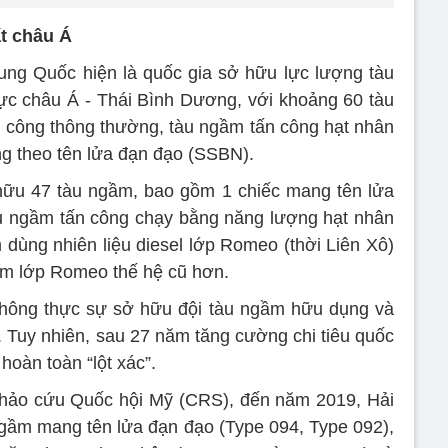
t châu Á
ung Quốc hiện là quốc gia sở hữu lực lượng tàu
c châu Á - Thái Bình Dương, với khoảng 60 tàu
 công thông thường, tàu ngầm tấn công hạt nhân
g theo tên lửa đạn đạo (SSBN).
ữu 47 tàu ngầm, bao gồm 1 chiếc mang tên lửa
àu ngầm tấn công chạy bằng năng lượng hạt nhân
 dùng nhiên liệu diesel lớp Romeo (thời Liên Xô)
ầm lớp Romeo thế hệ cũ hơn.
không thực sự sở hữu đội tàu ngầm hữu dụng và
. Tuy nhiên, sau 27 năm tăng cường chi tiêu quốc
oàn toàn “lột xác”.
hảo cứu Quốc hội Mỹ (CRS), đến năm 2019, Hải
gầm mang tên lửa đạn đạo (Type 094, Type 092),