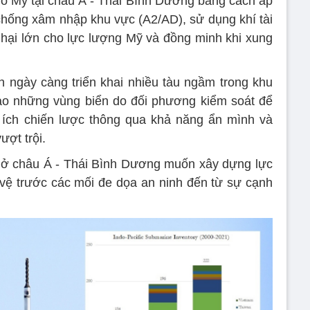
ỗ Mỹ tại châu Á - Thái Bình Dương bằng cách áp
chống xâm nhập khu vực (A2/AD), sử dụng khí tài
 hại lớn cho lực lượng Mỹ và đồng minh khi xung
 ngày càng triển khai nhiều tàu ngầm trong khu
vào những vùng biển do đối phương kiểm soát để
i ích chiến lược thông qua khả năng ẩn mình và
ượt trội.
a ở châu Á - Thái Bình Dương muốn xây dựng lực
ệ trước các mối đe dọa an ninh đến từ sự cạnh