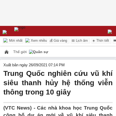
Mới nhất
Xem nhiều
💰 Giá vàng
📅 Lịch âm
☀️ Thời tiết

Thế giới
Quân sự
Xuất bản ngày 26/09/2021 07:14 PM
Trung Quốc nghiên cứu vũ khí
siêu thanh hủy hệ thống viễn
thông trong 10 giây
(VTC News) -
Các nhà khoa học Trung Quốc
công bố dự án mới về vũ khí siêu thanh