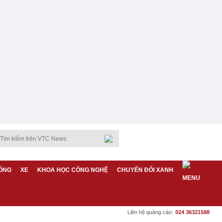
ỐNG
XE
KHOA HỌC CÔNG NGHỆ
CHUYỂN ĐỔI XANH
Liên hệ quảng cáo:
024 36321588