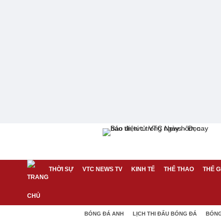
THỜI SỰ
VTC NEWS TV
KINH TẾ
THỂ THAO
THẾ G
BÓNG ĐÁ ANH
LỊCH THI ĐẤU BÓNG ĐÁ
BÓNG