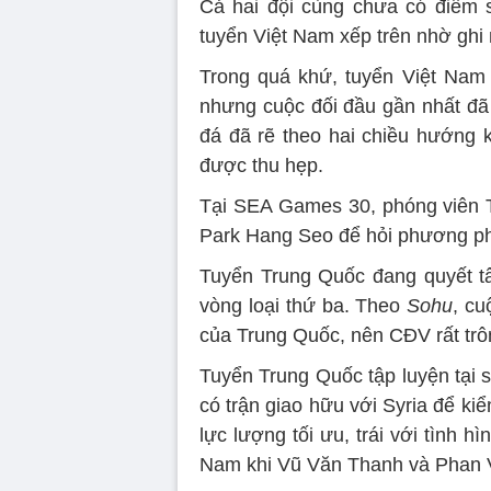
Cả hai đội cùng chưa có điểm s
tuyển Việt Nam xếp trên nhờ ghi 
Trong quá khứ, tuyển Việt Nam t
nhưng cuộc đối đầu gần nhất đã 
đá đã rẽ theo hai chiều hướng k
được thu hẹp.
Tại SEA Games 30, phóng viên 
Park Hang Seo để hỏi phương ph
Tuyển Trung Quốc đang quyết t
vòng loại thứ ba. Theo
Sohu
, cu
của Trung Quốc, nên CĐV rất trôn
Tuyển Trung Quốc tập luyện tại s
có trận giao hữu với Syria để ki
lực lượng tối ưu, trái với tình 
Nam khi Vũ Văn Thanh và Phan 