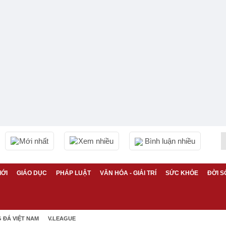
Mới nhất
Xem nhiều
Bình luận nhiều
IỚI
GIÁO DỤC
PHÁP LUẬT
VĂN HÓA - GIẢI TRÍ
SỨC KHỎE
ĐỜI S
 ĐÁ VIỆT NAM
V.LEAGUE