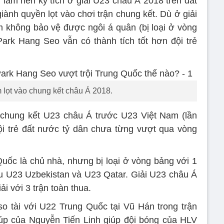
làm nên kỳ tích ở giải U23 châu Á 2018 trên đất
ành quyền lọt vào chơi trận chung kết. Dù ở giải
 không bảo vệ được ngôi á quân (bị loại ở vòng
ark Hang Seo vẫn có thành tích tốt hơn đội trẻ
 lọt vào chung kết châu Á 2018.
hung kết U23 châu Á trước U23 Việt Nam (lần
ội trẻ đất nước tỷ dân chưa từng vượt qua vòng
uốc là chủ nhà, nhưng bị loại ở vòng bảng với 1
sau U23 Uzbekistan và U23 Qatar. Giải U23 châu Á
i với 3 trận toàn thua.
 tài với U22 Trung Quốc tại Vũ Hán trong trận
p của Nguyễn Tiến Linh giúp đội bóng của HLV