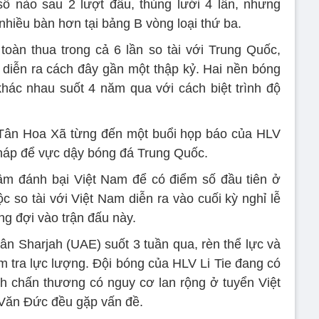
ố nào sau 2 lượt đấu, thủng lưới 4 lần, nhưng
nhiều bàn hơn tại bảng B vòng loại thứ ba.
oàn thua trong cả 6 lần so tài với Trung Quốc,
diễn ra cách đây gần một thập kỷ. Hai nền bóng
hác nhau suốt 4 năm qua với cách biệt trình độ
Tân Hoa Xã từng đến một buổi họp báo của HLV
áp để vực dậy bóng đá Trung Quốc.
âm đánh bại Việt Nam để có điểm số đầu tiên ở
ộc so tài với Việt Nam diễn ra vào cuối kỳ nghỉ lễ
g đợi vào trận đấu này.
ân Sharjah (UAE) suốt 3 tuần qua, rèn thể lực và
ểm tra lực lượng. Đội bóng của HLV Li Tie đang có
hình chấn thương có nguy cơ lan rộng ở tuyển Việt
Văn Đức đều gặp vấn đề.