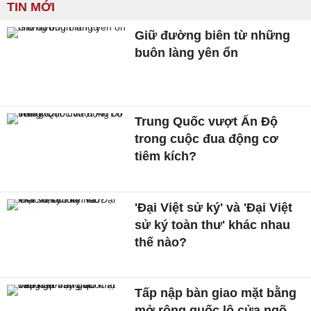
TIN MỚI
Giữ đường biên từ những
buôn làng yên ổn
Trung Quốc vượt Ấn Độ
trong cuộc đua động cơ
tiêm kích?
'Đại Việt sử ký' và 'Đại Việt
sử ký toàn thư' khác nhau
thế nào?
Tấp nập bàn giao mặt bằng
mở rộng quốc lộ cửa ngõ