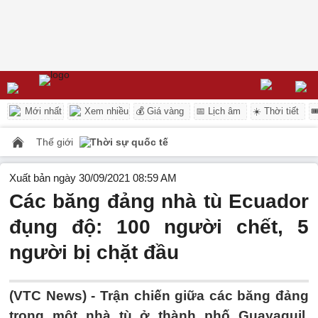
Mới nhất
Xem nhiều
💰 Giá vàng
📅 Lịch âm
☀️ Thời tiết

Thế giới
Thời sự quốc tế
Xuất bản ngày 30/09/2021 08:59 AM
Các băng đảng nhà tù Ecuador
đụng độ: 100 người chết, 5
người bị chặt đầu
(VTC News) -
Trận chiến giữa các băng đảng
trong một nhà tù ở thành phố Guayaquil,