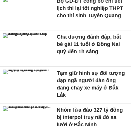
Bộ GD-ĐT công bố chi tiết
lịch thi lại tốt nghiệp THPT
cho thí sinh Tuyên Quang
Cha dượng đánh đập, bắt
bé gái 11 tuổi ở Đồng Nai
quỳ đến 1h sáng
Tạm giữ hình sự đối tượng
đạp ngã người đàn ông
đang chạy xe máy ở Đắk
Lắk
Nhóm lừa đảo 327 tỷ đồng
bị Interpol truy nã đỏ sa
lưới ở Bắc Ninh