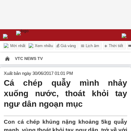
Mới nhất
Xem nhiều
💰 Giá vàng
📅 Lịch âm
☀️ Thời tiết

VTC NEWS TV
Xuất bản ngày 30/06/2017 01:01 PM
Cá chép quẫy mình nhảy
xuống nước, thoát khỏi tay
ngư dân ngoạn mục
Con cá chép khủng nặng khoảng 5kg quẫy
mạnh, vùng thoát khỏi tay ngư dân, trở về với