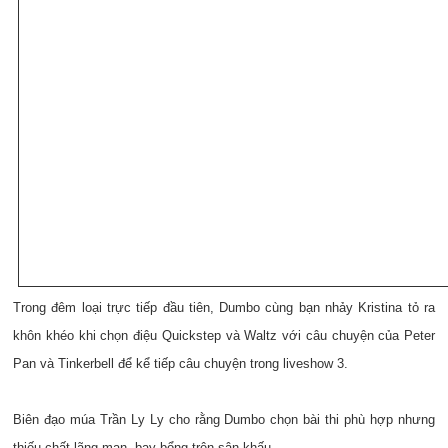
Trong đêm loại trực tiếp đầu tiên, Dumbo cùng bạn nhảy Kristina tỏ ra
khôn khéo khi chọn điệu Quickstep và Waltz với câu chuyện của Peter
Pan và Tinkerbell để kể tiếp câu chuyện trong liveshow 3.
Biên đạo múa Trần Ly Ly cho rằng Dumbo chọn bài thi phù hợp nhưng
thiếu chất lãng mạn, bay bổng trên sân khấu.