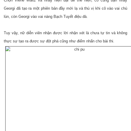
Chọn Viene Waltz và nhảy hiện đại để thể hiện, cô cùng bạn nhảy
Georgi đã tạo ra một phiên bản đầy mới lạ và thú vị khi cô vào vai chú
lùn, còn Georgi vào vai nàng Bạch Tuyết điệu đà.
Tuy vậy, nữ diễn viên nhận được lời nhận xét là chưa tự tin và không
thực sự tạo ra được sự đột phá cũng như điểm nhấn cho bài thi.