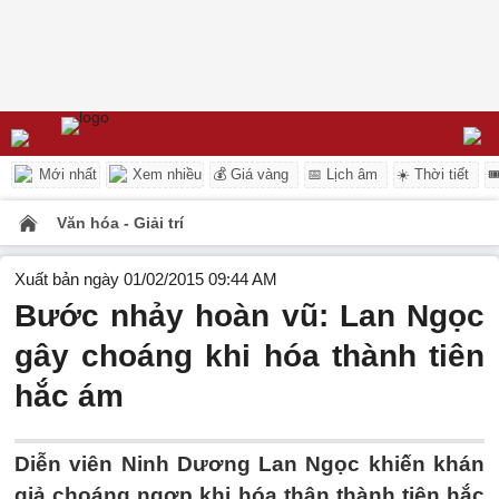
Mới nhất
Xem nhiều
💰 Giá vàng
📅 Lịch âm
☀️ Thời tiết

Văn hóa - Giải trí
Xuất bản ngày 01/02/2015 09:44 AM
Bước nhảy hoàn vũ: Lan Ngọc
gây choáng khi hóa thành tiên
hắc ám
Diễn viên Ninh Dương Lan Ngọc khiến khán
giả choáng ngợp khi hóa thân thành tiên hắc